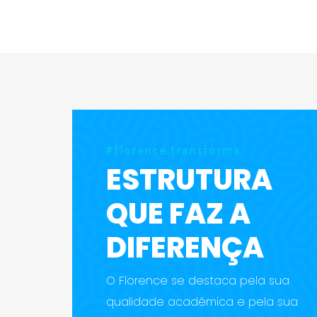
#florence.transforma
ESTRUTURA
QUE FAZ A
DIFERENÇA
O Florence se destaca pela sua
qualidade acadêmica e pela sua