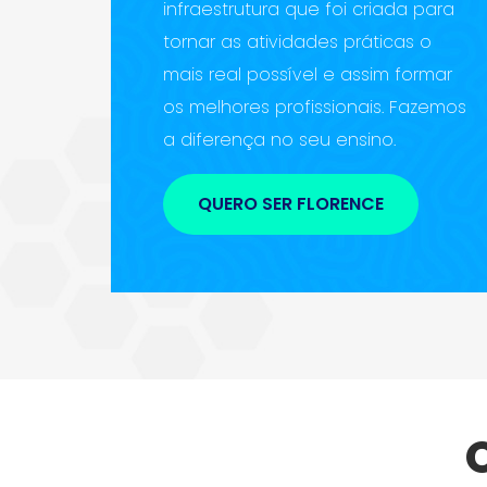
infraestrutura que foi criada para
tornar as atividades práticas o
mais real possível e assim formar
os melhores profissionais. Fazemos
a diferença no seu ensino.
QUERO SER FLORENCE