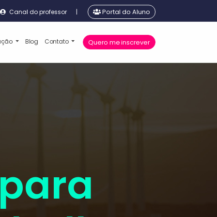
Canal do professor
|
Portal do Aluno
cação
Blog
Contato
Quero me inscrever
 para