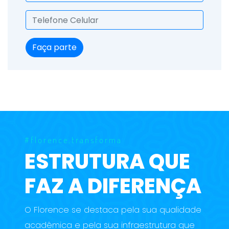
Faça parte
#florence.transforma
ESTRUTURA QUE
FAZ A DIFERENÇA
O Florence se destaca pela sua qualidade
acadêmica e pela sua infraestrutura que