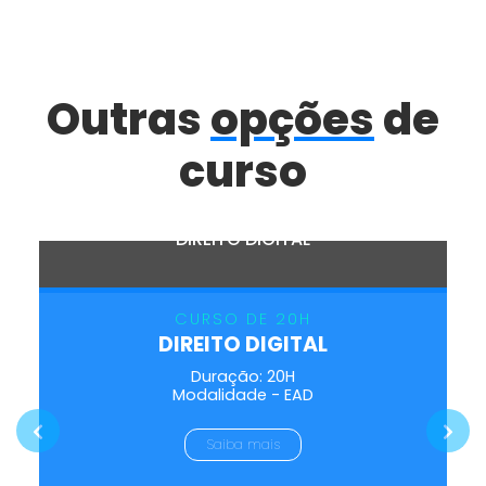
Outras
opções
de
curso
DIREITO DIGITAL
CURSO DE 20H
DIREITO DIGITAL
Duração: 20H
Modalidade - EAD
Previous
Next
Saiba mais