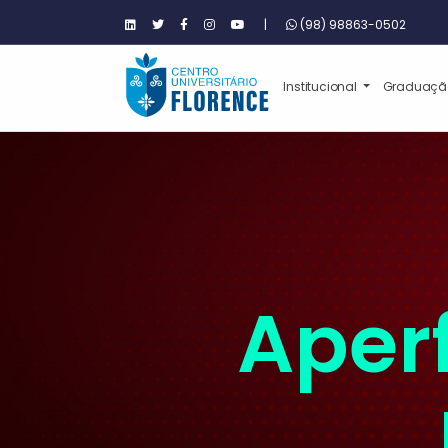
|
(98) 98863-0502
Institucional
Graduaç
Aper