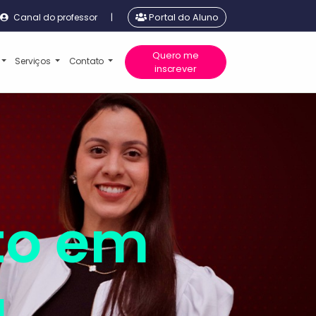
Canal do professor
|
Portal do Aluno
Quero me
Serviços
Contato
inscrever
to em
a