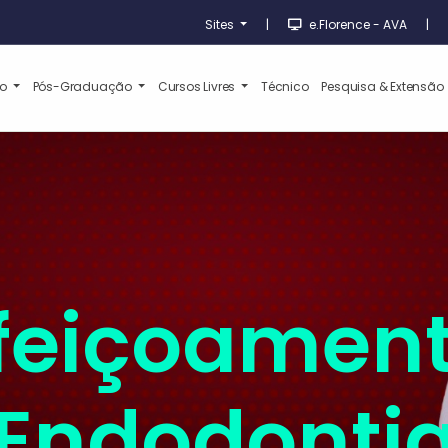
Sites
|
e.Florence - AVA
|
ão
Pós-Graduação
Cursos Livres
Técnico
Pesquisa & Extensão
feiçoamen
Endodonti