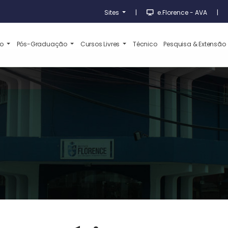
Sites
|
e.Florence - AVA
|
ão
Pós-Graduação
Cursos Livres
Técnico
Pesquisa & Extensão