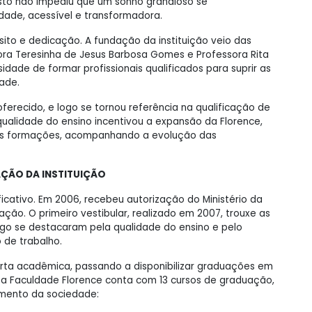
sto não impediu que um sonho grandioso se
dade, acessível e transformadora.
sito e dedicação. A fundação da instituição veio das
ora Teresinha de Jesus Barbosa Gomes e Professora Rita
ade de formar profissionais qualificados para suprir as
ade.
ferecido, e logo se tornou referência na qualificação de
qualidade do ensino incentivou a expansão da Florence,
vas formações, acompanhando a evolução das
ÇÃO DA INSTITUIÇÃO
ficativo. Em 2006, recebeu autorização do Ministério da
ão. O primeiro vestibular, realizado em 2007, trouxe as
o se destacaram pela qualidade do ensino e pelo
 de trabalho.
ferta acadêmica, passando a disponibilizar graduações em
 a Faculdade Florence conta com 13 cursos de graduação,
imento da sociedade: