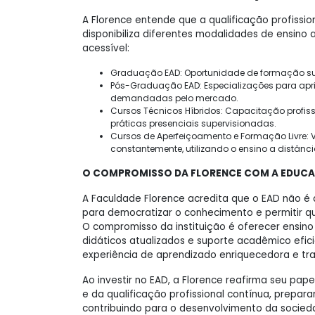
A Florence entende que a qualificação profission
disponibiliza diferentes modalidades de ensino
acessível:
Graduação EAD: Oportunidade de formação sup
Pós-Graduação EAD: Especializações para apr
demandadas pelo mercado.
Cursos Técnicos Híbridos: Capacitação profi
práticas presenciais supervisionadas.
Cursos de Aperfeiçoamento e Formação Livre: V
constantemente, utilizando o ensino a distân
O COMPROMISSO DA FLORENCE COM A EDUCA
A Faculdade Florence acredita que o EAD não é
para democratizar o conhecimento e permitir qu
O compromisso da instituição é oferecer ensino
didáticos atualizados e suporte acadêmico efi
experiência de aprendizado enriquecedora e tr
Ao investir no EAD, a Florence reafirma seu pap
e da qualificação profissional contínua, prepar
contribuindo para o desenvolvimento da socied