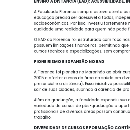
ENSINO A DISTÂNCIA (EAD): ACESSIBILIDADE,
A Faculdade Florence sempre esteve atenta às
educação precisa ser acessível a todos, indep
socioeconômicas. Por isso, investiu fortemente 
qualidade uma realidade para quem não pode fr
O EAD da Florence foi estruturado com foco na
possuem limitações financeiras, permitindo que
cursos técnicos e especializações, sem compro
PIONEIRISMO E EXPANSÃO NO EAD
A Florence foi pioneira no Maranhão ao abrir c
2005 a ofertar cursos da área da saúde em dive
presencial e a distância). Essa iniciativa possi
sair de suas cidades, suprindo a carência de prof
Além da graduação, a faculdade expandiu sua 
variedade de cursos de pós-graduação e aperf
profissionais de diversas áreas possam continu
trabalho.
DIVERSIDADE DE CURSOS E FORMAÇÃO CONTÍ