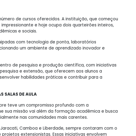
 número de cursos oferecidos. A instituição, que começou
mpressionante e hoje ocupa dois quarteirões inteiros,
êmicas e sociais.
quipadas com tecnologia de ponta, laboratórios
orcionando um ambiente de aprendizado inovador e
ntro de pesquisa e produção científica, com iniciativas
 pesquisa e extensão, que oferecem aos alunos a
nvolver habilidades práticas e contribuir para a
S SALAS DE AULA
mpre teve um compromisso profundo com a
 que sua missão vai além da formação acadêmica e busca
cialmente nas comunidades mais carentes.
o Jaracati, Camboa e Liberdade, sempre contaram com o
 projetos extensionistas. Essas iniciativas envolvem