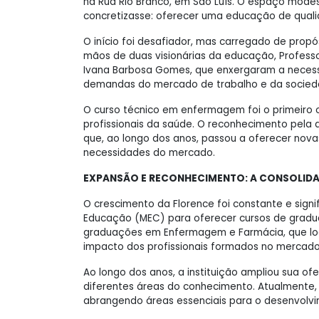
na Rua Rio Branco, em São Luís. O espaço mode
concretizasse: oferecer uma educação de quali
O início foi desafiador, mas carregado de propó
mãos de duas visionárias da educação, Profess
Ivana Barbosa Gomes, que enxergaram a necessid
demandas do mercado de trabalho e da socied
O curso técnico em enfermagem foi o primeiro o
profissionais da saúde. O reconhecimento pela 
que, ao longo dos anos, passou a oferecer no
necessidades do mercado.
EXPANSÃO E RECONHECIMENTO: A CONSOLIDA
O crescimento da Florence foi constante e signi
Educação (MEC) para oferecer cursos de graduaç
graduações em Enfermagem e Farmácia, que log
impacto dos profissionais formados no mercado
Ao longo dos anos, a instituição ampliou sua o
diferentes áreas do conhecimento. Atualmente,
abrangendo áreas essenciais para o desenvolv