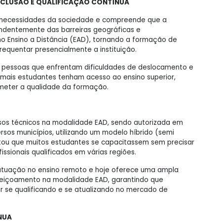
 INCLUSÃO E QUALIFICAÇÃO CONTÍNUA
 necessidades da sociedade e compreende que a
endentemente das barreiras geográficas e
no Ensino a Distância (EAD), tornando a formação de
equentar presencialmente a instituição.
s pessoas que enfrentam dificuldades de deslocamento e
 mais estudantes tenham acesso ao ensino superior,
meter a qualidade da formação.
ursos técnicos na modalidade EAD, sendo autorizada em
rsos municípios, utilizando um modelo híbrido (semi
bilitou que muitos estudantes se capacitassem sem precisar
issionais qualificados em várias regiões.
atuação no ensino remoto e hoje oferece uma ampla
eiçoamento na modalidade EAD, garantindo que
ar se qualificando e se atualizando no mercado de
NUA