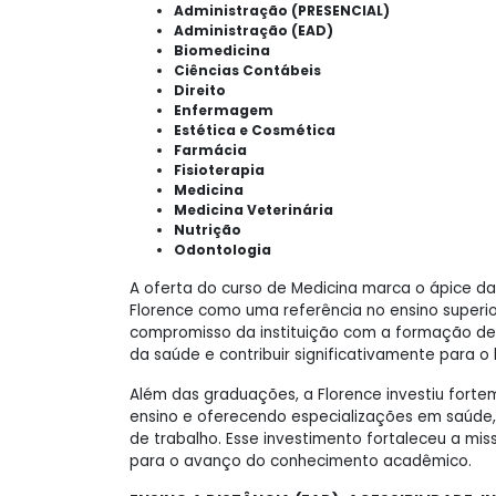
Administração (PRESENCIAL)
Administração (EAD)
Biomedicina
Ciências Contábeis
Direito
Enfermagem
Estética e Cosmética
Farmácia
Fisioterapia
Medicina
Medicina Veterinária
Nutrição
Odontologia
A oferta do curso de Medicina marca o ápice da
Florence como uma referência no ensino superi
compromisso da instituição com a formação de 
da saúde e contribuir significativamente para 
Além das graduações, a Florence investiu fort
ensino e oferecendo especializações em saúde
de trabalho. Esse investimento fortaleceu a miss
para o avanço do conhecimento acadêmico.