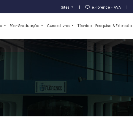
Sites
|
e.Florence - AVA
|
ão
Pós-Graduação
Cursos Livres
Técnico
Pesquisa & Extensão