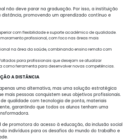
al não deve parar na graduação. Por isso, a instituição
 a distância, promovendo um aprendizado contínuo e
erior com flexibilidade e suporte acadêmico de qualidade.
imoramento profissional, com foco nas áreas mais
ssional na área da saúde, combinando ensino remoto com
oltados para profissionais que desejam se atualizar
cia como ferramenta para desenvolver novas competências.
ÇÃO A DISTÂNCIA
 apenas uma alternativa, mas uma solução estratégica
e mais pessoas conquistem seus objetivos profissionais.
 de qualidade com tecnologia de ponta, materiais
ciente, garantindo que todos os alunos tenham uma
ansformadora.
el de promotora do acesso à educação, da inclusão social
ando indivíduos para os desafios do mundo do trabalho e
ade.