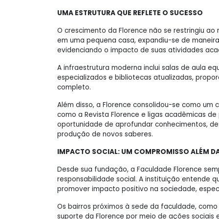
UMA ESTRUTURA QUE REFLETE O SUCESSO
O crescimento da Florence não se restringiu ao
em uma pequena casa, expandiu-se de maneira i
evidenciando o impacto de suas atividades acad
A infraestrutura moderna inclui salas de aula e
especializados e bibliotecas atualizadas, prop
completo.
Além disso, a Florence consolidou-se como um ce
como a Revista Florence e ligas acadêmicas de
oportunidade de aprofundar conhecimentos, dese
produção de novos saberes.
IMPACTO SOCIAL: UM COMPROMISSO ALÉM DA
Desde sua fundação, a Faculdade Florence se
responsabilidade social. A instituição entende
promover impacto positivo na sociedade, espe
Os bairros próximos à sede da faculdade, com
suporte da Florence por meio de ações sociais e