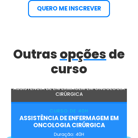
QUERO ME INSCREVER
Outras
opções
de
curso
ASSISTÊNCIA DE ENFERMAGEM EM ONCOLOGIA
CIRÚRGICA
CURSO DE 40H
ASSISTÊNCIA DE ENFERMAGEM EM
ONCOLOGIA CIRÚRGICA
Duração: 40H