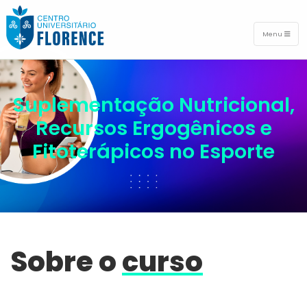
Menu
Suplementação Nutricional,
Recursos Ergogênicos e
Fitoterápicos no Esporte
Sobre o
curso