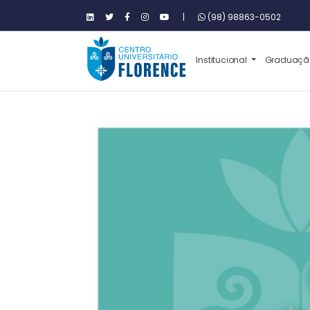
|
(98) 98863-0502
Institucional
Graduaç