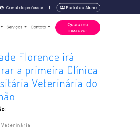
Canal do professor
|
Portal do Aluno
Quero me
Serviços
Contato
inscrever
ade Florence irá
rar a primeira Clínica
sitária Veterinária do
hão
ão:
 Veterinária