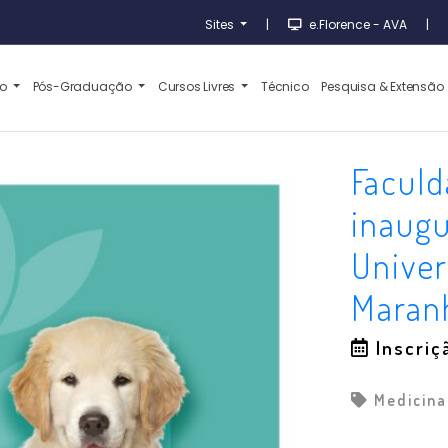
Sites
|
e.Florence - AVA
|
ão
Pós-Graduação
Cursos Livres
Técnico
Pesquisa & Extensão
Faculd
inaugu
Univer
Maran
Inscriç
Medicina