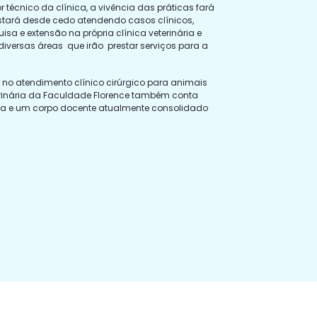
 técnico da clínica, a vivência das práticas fará
estará desde cedo atendendo casos clínicos,
isa e extensão na própria clínica veterinária e
iversas áreas que irão prestar serviços para a
a no atendimento clínico cirúrgico para animais
erinária da Faculdade Florence também conta
a e um corpo docente atualmente consolidado