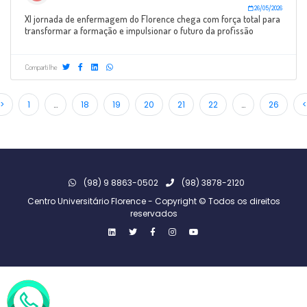
26/05/2026
XI jornada de enfermagem do Florence chega com força total para
transformar a formação e impulsionar o futuro da profissão
Compartilhe
>
1
…
18
19
20
21
22
…
26
<
(98) 9 8863-0502
(98) 3878-2120
Centro Universitário Florence - Copyright © Todos os direitos
reservados