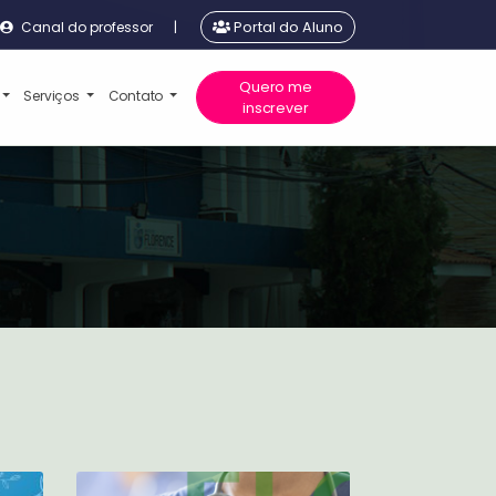
Canal do professor
|
Portal do Aluno
Quero me
Serviços
Contato
inscrever