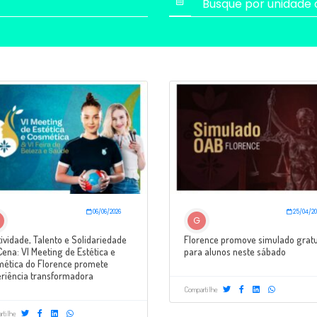
06/06/2026
25/04/20
G
tividade, Talento e Solidariedade
Florence promove simulado gratu
ena: VI Meeting de Estética e
para alunos neste sábado
ética do Florence promete
riência transformadora
Compartilhe
rtilhe