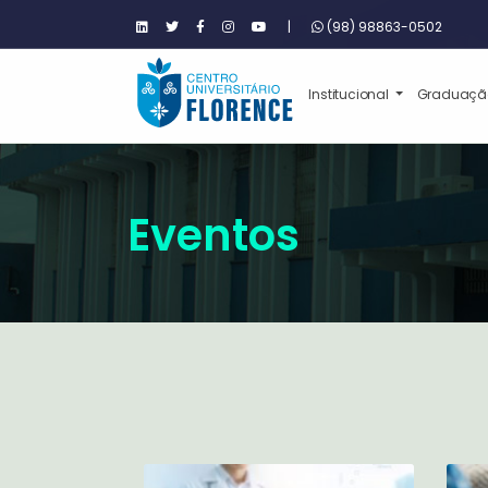
|
(98) 98863-0502
Institucional
Graduaç
Eventos