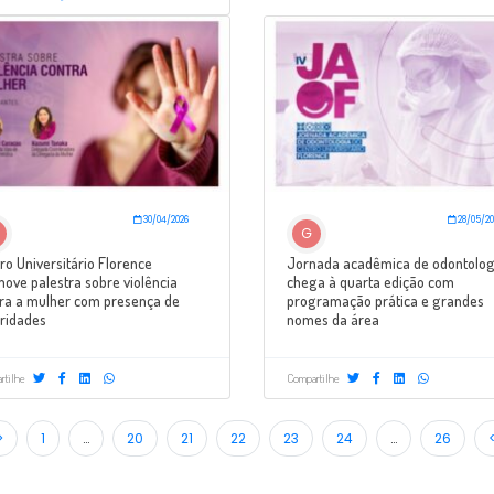
30/04/2026
28/05/20
G
ro Universitário Florence
Jornada acadêmica de odontolog
ove palestra sobre violência
chega à quarta edição com
ra a mulher com presença de
programação prática e grandes
ridades
nomes da área
rtilhe
Compartilhe
>
1
…
20
21
22
23
24
…
26