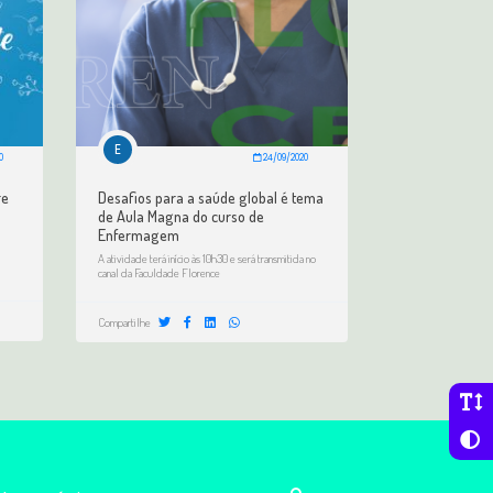
E
0
24/09/2020
re
Desafios para a saúde global é tema
de Aula Magna do curso de
Enfermagem
A atividade terá início às 10h30 e será transmitida no
canal da Faculdade Florence
Compartilhe