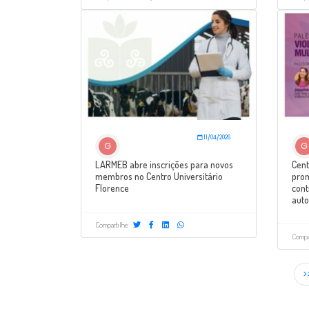
11/04/2026
G
G
LARMEB abre inscrições para novos
Cent
membros no Centro Universitário
prom
Florence
cont
auto
Compartilhe
Compa
>