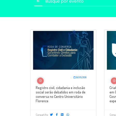
26/05/2026
G
G
Registro civil, cidadania e inclusão
Cria
social serão debatidos em roda de
em C
conversa no Centro Universitário
Cosm
Florence
expe
Compartilhe
Compa