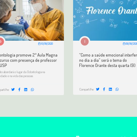
G
I
10/09/2020
09/09/202
ontologia promove 2ª Aula Magna
“Como a saúde emocional interfe
curso com presença de professor
no dia a dia” será o tema do
 USP
Florence Orante desta quarta (9)
to abordará o lugar da Odontologia na
edade e na vida das pessoas
Compartilhe
artilhe