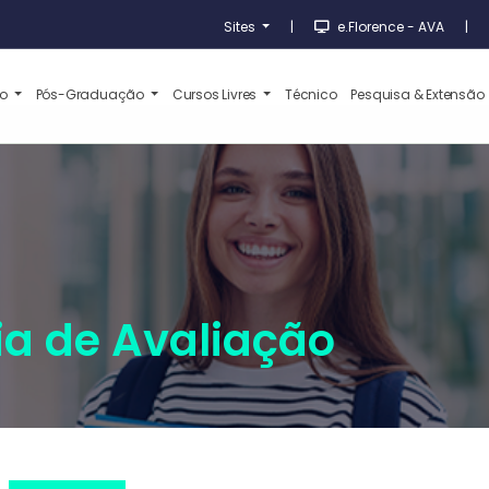
Sites
|
e.Florence - AVA
|
ão
Pós-Graduação
Cursos Livres
Técnico
Pesquisa & Extensão
a de Avaliação