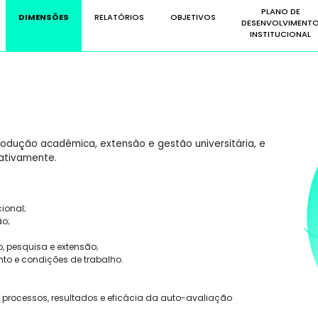
PLANO DE
DIMENSÕES
RELATÓRIOS
OBJETIVOS
DESENVOLVIMENT
INSTITUCIONAL
odução acadêmica, extensão e gestão universitária, e
tativamente.
ional;
ão;
o, pesquisa e extensão;
ento e condições de trabalho.
 processos, resultados e eficácia da auto-avaliação