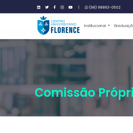
|
(98) 98863-0502
Institucional
Graduaç
Comissão Própri