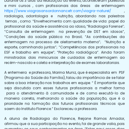
Durante os 3 dias da realização do evento, aconteceram palestras
e mini cursos , com profissionais das áreas de enfermagem
https://www.viagrasansordonnancefr.com/viagra-naturel/
,
radiologia, odontologia e nutrição, abordando nas palestras
temas , como: “Envelhecimento com qualidade de vida: papel do
profissional da saúde e assistência ao idoso, “Radiologia Forense”;
“Consulta de enfermagem na prevenção de DST em idosos”,
“Condições da saúde pública no Brasil; “As contribuições da
enfermagem no processo de aleitamento materno”; “Nutrição e
esporte, caminhando juntos”; “Competências dos profissionais na
ESF e trabalho em equipe”; “Proteção radiológica”. Ainda foram
ministrados dois minicursos de cuidados de enfermagem ao
recém-nascido e coleta e interpretação de exames laboratoriais.
A enfermeira e professora, Marina Muniz, que é especialista em PSF
(Programa da Saúde da Família), falou da importância de se falar
sobre a boa interação nos trabalhos em equipe. “ É importante que
seja discutido com esses futuros profissionais a melhor forma
para o atendimento à comunidade e de como executá-lo de
maneira correta, melhorando a saúde da população, que é a
prioridade na formação dos futuros profissionais técnicos que
saem do Instituto Florence.” Esclareceu a professora.
A aluna de Radiologia do Florence, Reijane Ramos Amador,
afirmou que a sua participação no evento, foi de grande valia, pois
aumentou os seus conhecimentos na área. “Estar aqui esses dias