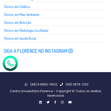
Técnico em Estética
Técnico em Meio Ambiente
Técnico em Nutrição
Técnico em Radiologia (ocultada)
Técnico em Saúde Bucal
SIGA A FLORENCE NO INSTAGRAM
(98) 9 8863-0502
(98) 3878-2120
Centro Universitário Florence - Copyright © Todos os direitos
reservados