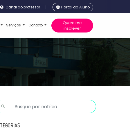
Canal do professor
|
Portal do Aluno
Quero me
Serviços
Contato
inscrever
TEGORIAS