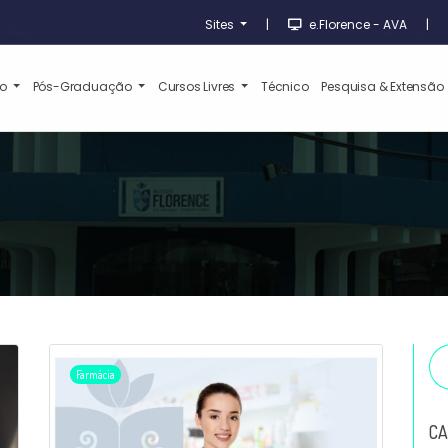
Sites
|
e.Florence - AVA
|
ão
Pós-Graduação
Cursos Livres
Técnico
Pesquisa & Extensão
Farmácia
CA