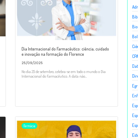
Adm
Bib
Bio
Bol
Ciê
Dia Internacional do Farmacêutico: ciência, cuidado
e inovação na formação do Florence
CP
25/09/2025
Dat
No dia 25 de setembro, celebra-se em todo o mundo o Dia
Dir
Internacional do Farmacêutico. A data não...
Egr
En
Esp
Esp
Esp
Farmácia
Est