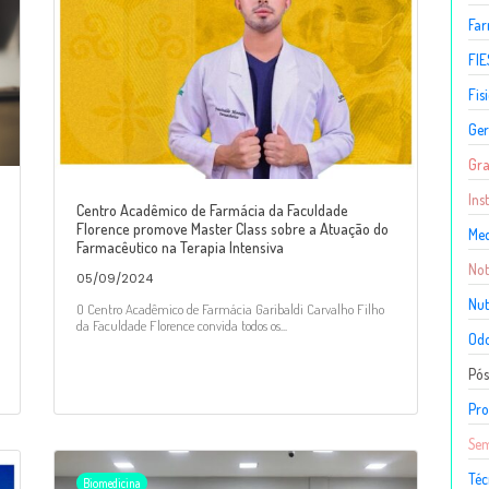
Fa
FIE
Fis
Ger
Gr
Ins
Centro Acadêmico de Farmácia da Faculdade
Florence promove Master Class sobre a Atuação do
Med
Farmacêutico na Terapia Intensiva
Not
05/09/2024
Nut
O Centro Acadêmico de Farmácia Garibaldi Carvalho Filho
da Faculdade Florence convida todos os...
Odo
Pó
Pro
Sem
Téc
Biomedicina