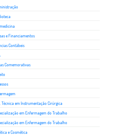
inistração
lioteca
medicina
sas e Financiamentos
ncias Contábeis
A
as Comemorativas
eito
essos
fermagem
. Técnica em Instrumentação Cirúrgica
ecialização em Enfermagem do Trabalho
ecialização em Enfermagem do Trabalho
ética e Cosmética