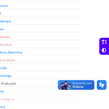
rmácia
S
ioterapia
ais
aduação
titucional
icina Veterinária
ícias Gerais
rição
ntologia
s-Graduação
uni
 categoria
nico