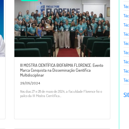
Téc
Téc
Téc
Té
Téc
Téc
Téc
III MOSTRA CIENTÍFICA BIOFARMA FLORENCE: Evento
Marca Conquista na Disseminação Científica
Téc
Multidisciplinar
Téc
29/05/2024
Nos dias 27 e 28 de maio de 2024, a Faculdade Florence foi o
SI
palco da III Mostra Científica...