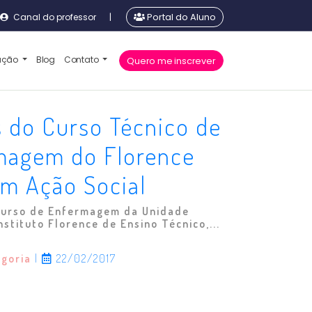
Canal do professor
|
Portal do Aluno
cação
Blog
Contato
Quero me inscrever
 do Curso Técnico de
magem do Florence
am Ação Social
Curso de Enfermagem da Unidade
nstituto Florence de Ensino Técnico,...
egoria
|
22/02/2017