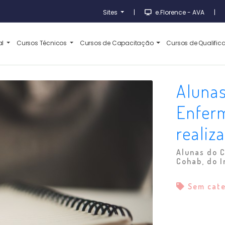
Sites
|
e.Florence - AVA
|
al
Cursos Técnicos
Cursos de Capacitação
Cursos de Qualifi
Alunas
Enfer
realiz
Alunas do 
Cohab, do I
Sem cat