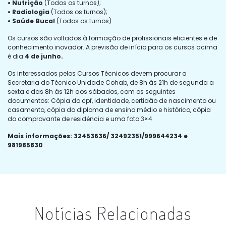
• Nutrição
(Todos os turnos);
• Radiologia
(Todos os turnos);
• Saúde Bucal
(Todos os turnos).
Os cursos são voltados à formação de profissionais eficientes e de
conhecimento inovador. A previsão de início para os cursos acima
é dia
4 de junho.
Os interessados pelos Cursos Técnicos devem procurar a
Secretaria do Técnico Unidade Cohab, de 8h às 21h de segunda a
sexta e das 8h às 12h aos sábados, com os seguintes
documentos: Cópia do cpf, identidade, certidão de nascimento ou
casamento, cópia do diploma de ensino médio e histórico, cópia
do comprovante de residência e uma foto 3×4.
Mais informações: 32453636/ 32492351/999644234 e
981985830
Notícias Relacionadas