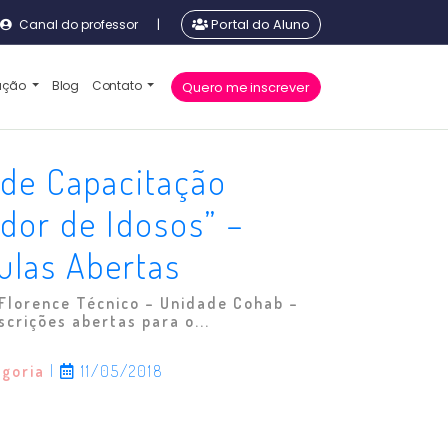
Canal do professor
|
Portal do Aluno
cação
Blog
Contato
Quero me inscrever
 de Capacitação
dor de Idosos” –
ulas Abertas
 Florence Técnico – Unidade Cohab –
scrições abertas para o...
egoria
|
11/05/2018