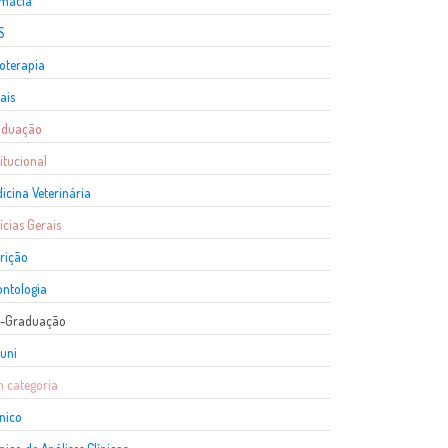
rmácia
S
ioterapia
ais
aduação
titucional
icina Veterinária
ícias Gerais
rição
ntologia
s-Graduação
uni
 categoria
nico