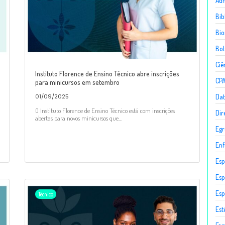
Adm
Bib
Bio
Bol
Ciê
Instituto Florence de Ensino Técnico abre inscrições
CP
para minicursos em setembro
Dat
01/09/2025
O Instituto Florence de Ensino Técnico está com inscrições
Dir
abertas para novos minicursos que...
Egr
En
Esp
Esp
Esp
Técnico
Est