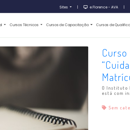
Sites
|
e.Florence - AVA
|
al
Cursos Técnicos
Cursos de Capacitação
Cursos de Qualifi
Curso
“Cuida
Matríc
O Instituto
está com in
Sem cat