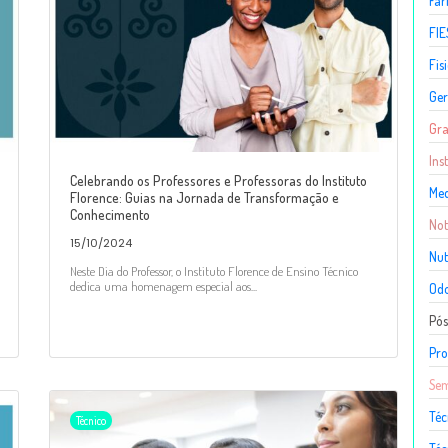
Fa
FIE
Fis
Ger
Gr
Ins
Celebrando os Professores e Professoras do Instituto
Med
Florence: Guias na Jornada de Transformação e
Conhecimento
Not
15/10/2024
Nut
Neste Dia do Professor, o Instituto Florence de Ensino Técnico
dedica uma homenagem especial aos...
Odo
Pó
Pro
Sem
Téc
Técnico