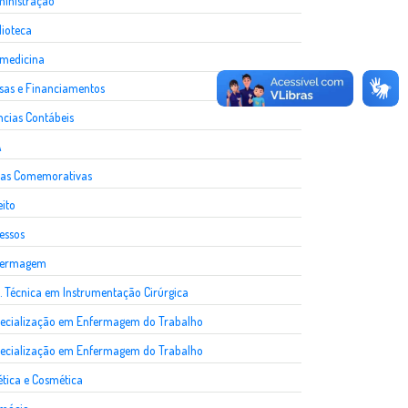
inistração
lioteca
medicina
sas e Financiamentos
ncias Contábeis
A
as Comemorativas
eito
essos
fermagem
. Técnica em Instrumentação Cirúrgica
ecialização em Enfermagem do Trabalho
ecialização em Enfermagem do Trabalho
ética e Cosmética