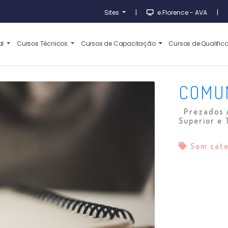
Sites
|
e.Florence - AVA
|
al
Cursos Técnicos
Cursos de Capacitação
Cursos de Qualifi
COMU
Prezados Al
Superior e 
Sem cat