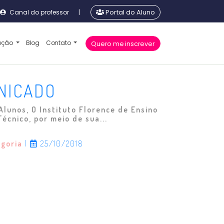
Canal do professor
|
Portal do Aluno
cação
Blog
Contato
Quero me inscrever
NICADO
unos, O Instituto Florence de Ensino
Técnico, por meio de sua...
egoria
|
25/10/2018