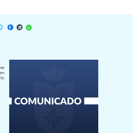
des
rem
 7h