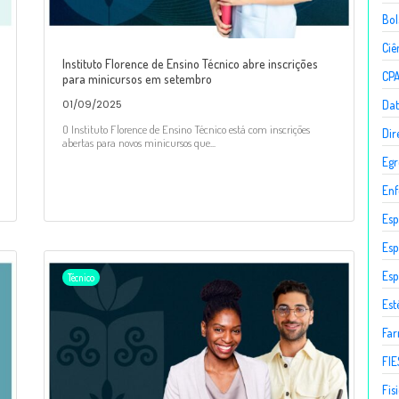
Bol
Ciê
Instituto Florence de Ensino Técnico abre inscrições
CP
para minicursos em setembro
Dat
01/09/2025
O Instituto Florence de Ensino Técnico está com inscrições
Dir
abertas para novos minicursos que...
Egr
En
Esp
Esp
Esp
Técnico
Est
Fa
FIE
Fis