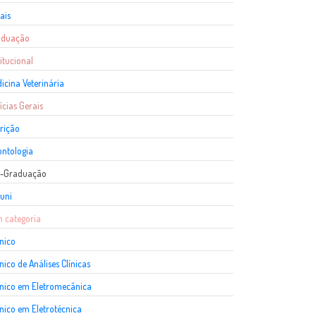
ais
aduação
titucional
icina Veterinária
ícias Gerais
rição
ntologia
s-Graduação
uni
 categoria
nico
nico de Análises Clínicas
nico em Eletromecânica
nico em Eletrotécnica