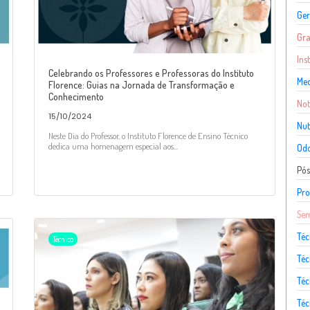
Ger
Gr
Ins
Celebrando os Professores e Professoras do Instituto
Med
Florence: Guias na Jornada de Transformação e
Conhecimento
Not
15/10/2024
Nut
Neste Dia do Professor, o Instituto Florence de Ensino Técnico
dedica uma homenagem especial aos...
Odo
Pó
Pro
Sem
Téc
Técnico
Téc
Téc
Téc