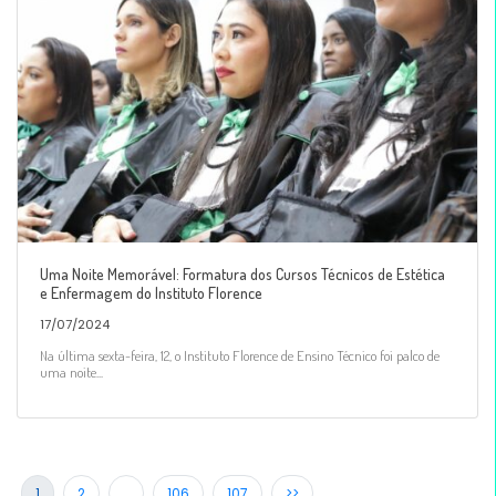
Uma Noite Memorável: Formatura dos Cursos Técnicos de Estética
e Enfermagem do Instituto Florence
17/07/2024
Na última sexta-feira, 12, o Instituto Florence de Ensino Técnico foi palco de
uma noite...
1
2
…
106
107
>>