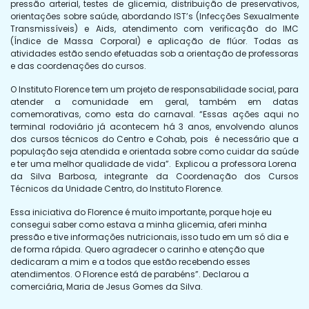
pressão arterial, testes de glicemia, distribuição de preservativos,
orientações sobre saúde, abordando IST’s (Infecções Sexualmente
Transmissíveis) e Aids, atendimento com verificação do IMC
(Índice de Massa Corporal) e aplicação de flúor. Todas as
atividades estão sendo efetuadas sob a orientação de professoras
e das coordenações do cursos.
O Instituto Florence tem um projeto de responsabilidade social, para
atender a comunidade em geral, também em datas
comemorativas, como esta do carnaval. “Essas ações aqui no
terminal rodoviário já acontecem há 3 anos, envolvendo alunos
dos cursos técnicos do Centro e Cohab, pois é necessário que a
população seja atendida e orientada sobre como cuidar da saúde
e ter uma melhor qualidade de vida”. Explicou a professora Lorena
da Silva Barbosa, integrante da Coordenação dos Cursos
Técnicos da Unidade Centro, do Instituto Florence.
Essa iniciativa do Florence é muito importante, porque hoje eu
consegui saber como estava a minha glicemia, aferi minha
pressão e tive informações nutricionais, isso tudo em um só dia e
de forma rápida. Quero agradecer o carinho e atenção que
dedicaram a mim e a todos que estão recebendo esses
atendimentos. O Florence está de parabéns”. Declarou a
comerciária, Maria de Jesus Gomes da Silva.