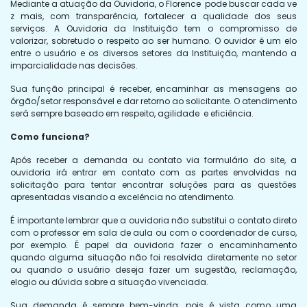
Mediante a atuação da Ouvidoria, o Florence pode buscar cada ve​
z m​ais, com transpa​rência, fortalecer a qualidade dos seus
serviços. A Ouvidoria da Instituição tem o compromisso de
valorizar, sobretudo o respeito ao ser humano. O ouvidor é um elo
entre o usuário e os diversos setores da Instituição, mantendo a
imparcialidade nas decisões.
Sua função principal é receber, encaminhar as mensagens ao
órgão/setor responsável e dar retorno ao solicitante. O atendimento
será sempre baseado em respeito, agilid​ade e eficiência.
Como funciona?
Após receber a demanda ou contato via formulário do site, a
ouvidoria irá entrar em contato com as partes envolvidas na
solicitação para tentar encontrar soluções para as questões
apresentadas visando a excelência no atendimento.
É importante lembrar que a ouvidoria não substitui o contato direto
com o professor em sala de aula ou com o coordenador de curso,
por exemplo. É papel da ouvidoria fazer o encaminhamento
quando alguma situação não foi resolvida diretamente no setor
ou quando o usuário deseja fazer um sugestão, reclamação,
elogio ou dúvida sobre a situação vivenciada.
Sua demanda é sempre bem-vinda, pois é vista como uma