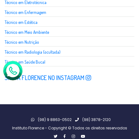
Técnico em Eletrotécnica
Técnico em Enfermagem
Técnico em Estética
Técnico em Meio Ambiente
Técnico em Nutrição
Técnico em Radiologia (ocultada)
Técnico em Saúde Bucal
SIGA A FLORENCE NO INSTAGRAM
(98) 9 8863-0502
(98) 3878-2120
Instituto Florence - Copyright © Todos os direitos reservados