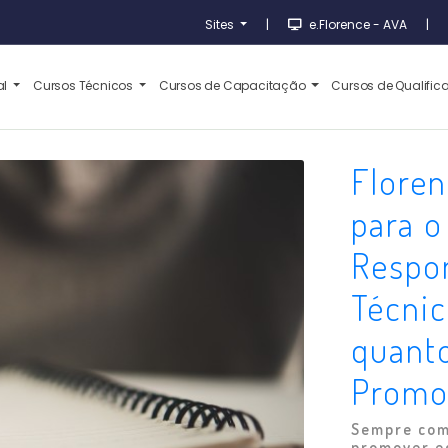
Sites
|
e.Florence - AVA
|
al
Cursos Técnicos
Cursos de Capacitação
Cursos de Qualifi
Floren
para o
Respo
Técni
quanto
Promo
Sempre com
promover ed