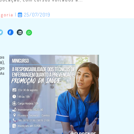
egoria
|
25/07/2019
ais
8),
rga
 As