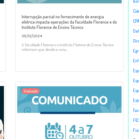
Bol
Ciê
Interrupção parcial no fornecimento de energia
CP
elétrica impacta operações da Faculdade Florence e do
Instituto Florence de Ensino Técnico
Dat
05/12/2024
Dir
A Faculdade Florence e o Instituto Florence de Ensino Técnico
informam que, devido a uma...
Egr
En
Esp
Esp
Esp
Graduação
Est
Fa
FIE
Fis