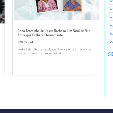
Té
Téc
Téc
Téc
Dona Teresinha de Jesus Barbosa: Um Farol de Fé e
Téc
Amor que Brilhará Eternamente
Téc
11/07/2024
No dia 11 de julho, na Faculdade Florence, uma atmosfera de
SI
emoção e reverência tomou conta do...