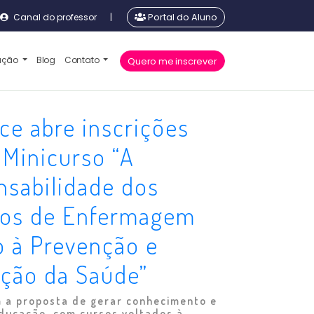
Canal do professor
|
Portal do Aluno
cação
Blog
Contato
Quero me inscrever
ce abre inscrições
 Minicurso “A
nsabilidade dos
cos de Enfermagem
 à Prevenção e
ção da Saúde”
 a proposta de gerar conhecimento e
ucação, com cursos voltados à...