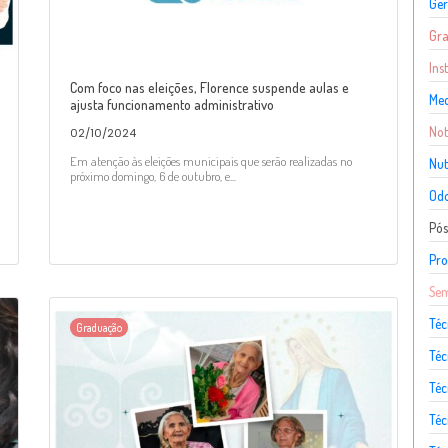
Ger
Gr
Ins
Com foco nas eleições, Florence suspende aulas e
Med
ajusta funcionamento administrativo
Not
02/10/2024
Em atenção às eleições municipais que serão realizadas no
Nut
próximo domingo, 6 de outubro, e...
Odo
Pó
Pro
Sem
Téc
Graduação
Téc
Téc
Téc