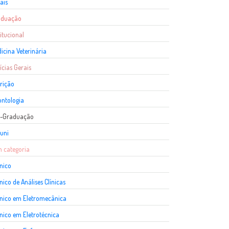
ais
aduação
titucional
icina Veterinária
ícias Gerais
rição
ntologia
s-Graduação
uni
 categoria
nico
nico de Análises Clínicas
nico em Eletromecânica
nico em Eletrotécnica