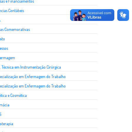
sas e Financiamentos
ncias Contábeis
A
as Comemorativas
eito
essos
fermagem
. Técnica em Instrumentação Cirúrgica
ecialização em Enfermagem do Trabalho
ecialização em Enfermagem do Trabalho
ética e Cosmética
rmácia
S
ioterapia