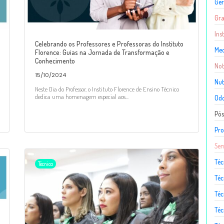
Ger
Gr
Ins
Celebrando os Professores e Professoras do Instituto
Med
Florence: Guias na Jornada de Transformação e
Conhecimento
Not
15/10/2024
Nut
Neste Dia do Professor, o Instituto Florence de Ensino Técnico
dedica uma homenagem especial aos...
Odo
Pó
Pro
Sem
Téc
Técnico
Téc
Téc
Téc