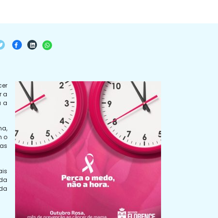
cer
r a
a a
ma,
m o
nas
ais
nda
 da