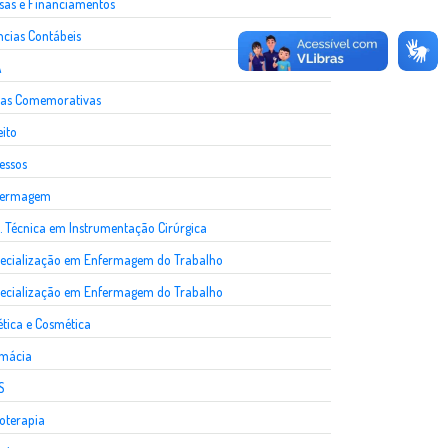
sas e Financiamentos
ncias Contábeis
A
as Comemorativas
eito
essos
fermagem
. Técnica em Instrumentação Cirúrgica
ecialização em Enfermagem do Trabalho
ecialização em Enfermagem do Trabalho
ética e Cosmética
rmácia
S
ioterapia