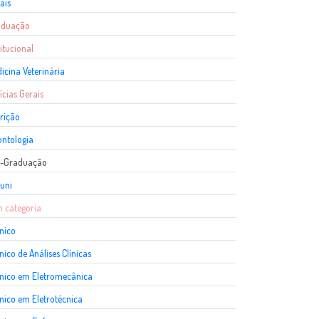
ais
aduação
titucional
icina Veterinária
ícias Gerais
rição
ntologia
s-Graduação
uni
 categoria
nico
nico de Análises Clínicas
nico em Eletromecânica
nico em Eletrotécnica