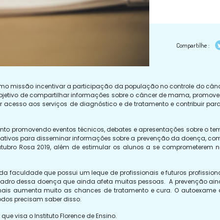
Compartilhe :
 missão incentivar a participação da população no controle do cân
jetivo de compartilhar informações sobre o câncer de mama, promove
 acesso aos serviços de diagnóstico e de tratamento e contribuir par
mento promovendo eventos técnicos, debates e apresentações sobre o te
cativos para disseminar informações sobre a prevenção da doença, co
tubro Rosa 2019, além de estimular os alunos a se comprometerem 
da faculdade que possui um leque de profissionais e futuros profission
adro dessa doença que ainda afeta muitas pessoas. A prevenção ai
 sinais aumenta muito as chances de tratamento e cura. O autoexame
os precisam saber disso.
 visa o Instituto Florence de Ensino.