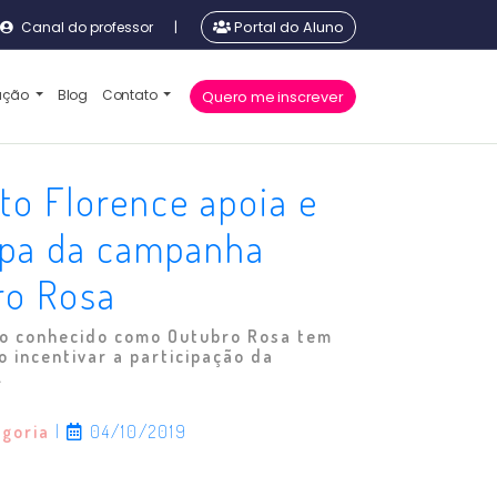
Canal do professor
|
Portal do Aluno
cação
Blog
Contato
Quero me inscrever
uto Florence apoia e
ipa da campanha
ro Rosa
o conhecido como Outubro Rosa tem
 incentivar a participação da
.
egoria
|
04/10/2019