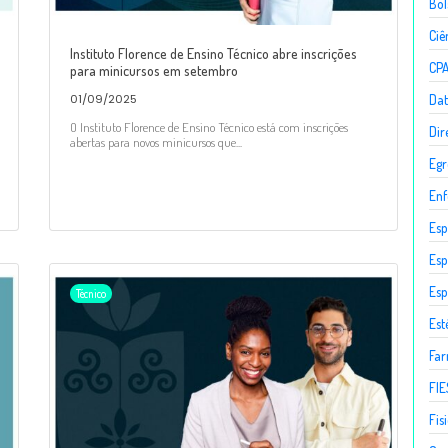
Bol
Ciê
Instituto Florence de Ensino Técnico abre inscrições
CP
para minicursos em setembro
Dat
01/09/2025
O Instituto Florence de Ensino Técnico está com inscrições
Dir
abertas para novos minicursos que...
Egr
En
Esp
Esp
Esp
Técnico
Est
Fa
FIE
Fis