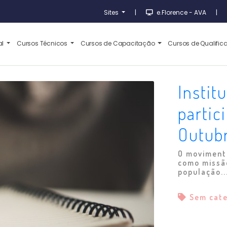
Sites
|
e.Florence - AVA
|
al
Cursos Técnicos
Cursos de Capacitação
Cursos de Qualifi
Instit
partic
Outub
O moviment
como missão
população..
Sem cat