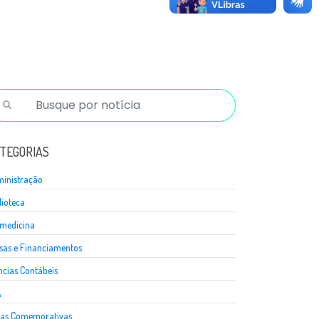
TEGORIAS
inistração
lioteca
medicina
sas e Financiamentos
ncias Contábeis
A
as Comemorativas