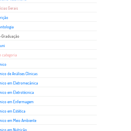
ícias Gerais
rição
ntologia
s-Graduação
uni
 categoria
nico
nico de Análises Clínicas
nico em Eletromecânica
nico em Eletrotécnica
cnico em Enfermagem
nico em Estética
nico em Meio Ambiente
nico em Nutrição