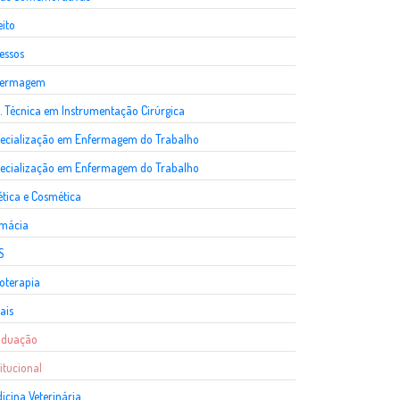
eito
essos
fermagem
. Técnica em Instrumentação Cirúrgica
ecialização em Enfermagem do Trabalho
ecialização em Enfermagem do Trabalho
ética e Cosmética
rmácia
S
ioterapia
ais
aduação
titucional
icina Veterinária