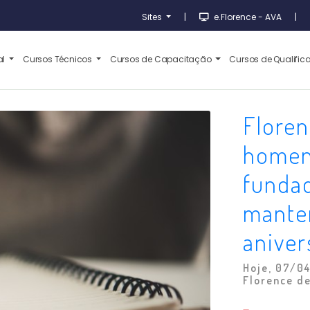
Sites
|
e.Florence - AVA
|
al
Cursos Técnicos
Cursos de Capacitação
Cursos de Qualifi
Floren
homen
fundad
mante
aniver
Hoje, 07/04
Florence de