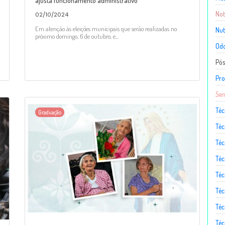
ajusta funcionamento administrativo
Not
02/10/2024
Em atenção às eleições municipais que serão realizadas no
Nut
próximo domingo, 6 de outubro, e...
Odo
Pó
Pro
Sem
Téc
Graduação
Téc
Téc
Téc
Té
Téc
Téc
Téc