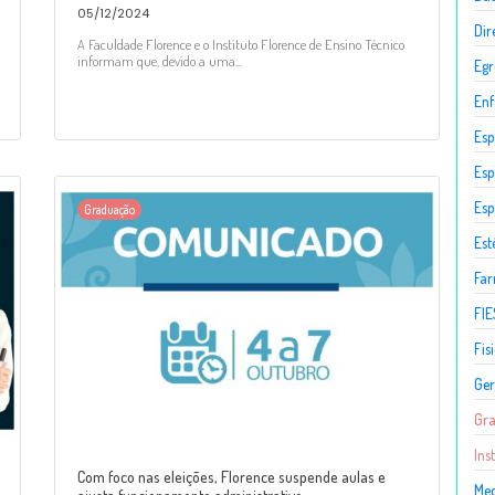
05/12/2024
Dir
A Faculdade Florence e o Instituto Florence de Ensino Técnico
informam que, devido a uma...
Egr
En
Esp
Esp
Esp
Graduação
Est
Fa
FIE
Fis
Ger
Gr
Ins
Com foco nas eleições, Florence suspende aulas e
Med