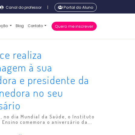
Canal do professor
|
Portal do Aluno
cação
Blog
Contato
Quero me inscrever
ce realiza
agem à sua
ora e presidente da
nedora no seu
sário
, no dia Mundial da Saúde, o Instituto
 Ensino comemora o aniversário da...