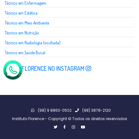
Técnico em Enfermagem
Técnico em Estética
Técnico em Meio Ambiente
Técnico em Nutrição
Técnico em Radiologia (ocultada)
Técnico em Saúde Bucal
SIGA A FLORENCE NO INSTAGRAM
(98) 9 8863-0502
(98) 3878-2120
Instituto Florence - Copyright © Todos os direitos reservados