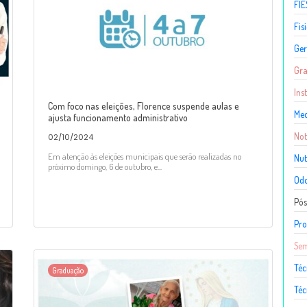
FIE
Fis
Ger
Gr
Ins
Com foco nas eleições, Florence suspende aulas e
Med
ajusta funcionamento administrativo
Not
02/10/2024
Em atenção às eleições municipais que serão realizadas no
Nut
próximo domingo, 6 de outubro, e...
Odo
Pó
Pro
Sem
Téc
Graduação
Téc