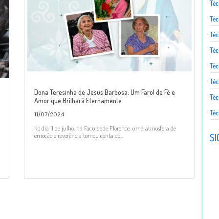
Téc
Téc
Té
Téc
Téc
Téc
Dona Teresinha de Jesus Barbosa: Um Farol de Fé e
Téc
Amor que Brilhará Eternamente
Téc
11/07/2024
No dia 11 de julho, na Faculdade Florence, uma atmosfera de
SI
emoção e reverência tomou conta do...