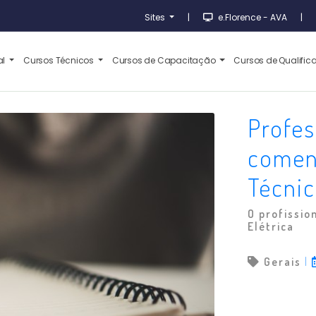
Sites
|
e.Florence - AVA
|
al
Cursos Técnicos
Cursos de Capacitação
Cursos de Qualifi
Profes
comen
Técnic
O profissio
Elétrica
Gerais
|