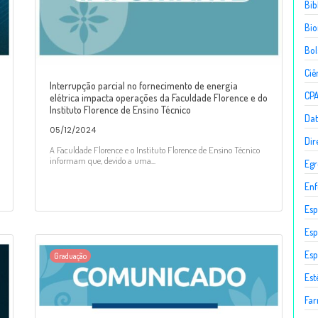
Bib
Bio
Bol
Ciê
Interrupção parcial no fornecimento de energia
CP
elétrica impacta operações da Faculdade Florence e do
Instituto Florence de Ensino Técnico
Dat
05/12/2024
Dir
A Faculdade Florence e o Instituto Florence de Ensino Técnico
informam que, devido a uma...
Egr
En
Esp
Esp
Esp
Graduação
Est
Fa