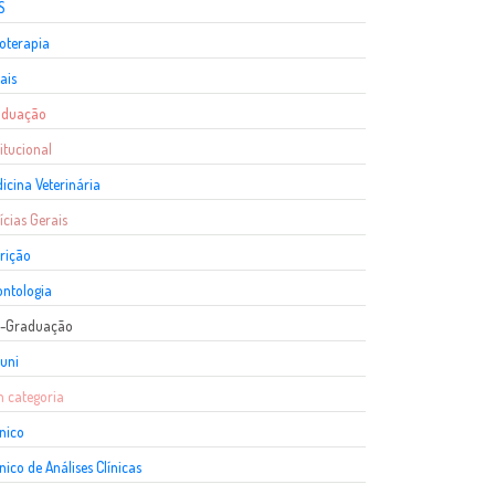
S
ioterapia
ais
aduação
titucional
icina Veterinária
ícias Gerais
rição
ntologia
s-Graduação
uni
 categoria
nico
nico de Análises Clínicas