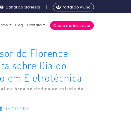
Canal do professor
|
Portal do Aluno
cação
Blog
Contato
Quero me inscrever
sor do Florence
ta sobre Dia do
o em Eletrotécnica
nal da área se dedica ao estudo da
09/11/2020