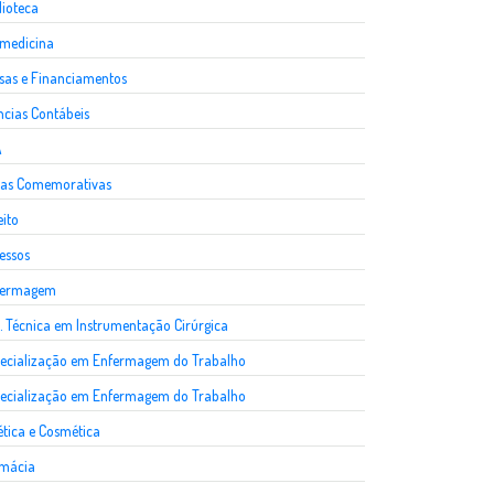
lioteca
medicina
sas e Financiamentos
ncias Contábeis
A
as Comemorativas
eito
essos
fermagem
. Técnica em Instrumentação Cirúrgica
ecialização em Enfermagem do Trabalho
ecialização em Enfermagem do Trabalho
ética e Cosmética
rmácia