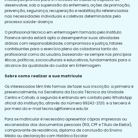
desenvolver, sob a supervisão do enfermeiro, ações de promoção,
prevenção, segurança, recuperação e reabilitação referenciadas
nas necessidades individuais e coletivas determinadas pelo
processo saúde-doença.
O profissional técnico em enfermagem formado pelo Instituto
Florence ainda estará apto a desempenhar suas atividades
diárias com responsabilidade, compromisso e justiça, fatores
contribuintes para o exercício pleno da cidadania tanto do
profissional como do usuário, baseando-se sempre nos princípios
éticos, políticos, socioculturais e educativos, fundamentais para o
alcance da qualidade do cuidar em Enfermagem.
Sobre como realizar a sua matrícula
Os interessados têm três formas de fazer sua inscrição: a primeira é
presencialmente, na Secretaria da Escola Técnica da Unidade
Centro e Cohab; a segunda é entrando em contato pelo WhatsApp
oficial da instituição, através do número 99242-2120; e a terceira é
por meio do e-mail
tecnico@florence.edu.br
.
Para se matricular é necessário apresentar cópias impressas ou
escaneadas dos documentos pessoais (RG, CPF e Título de Eleitor),
comprovante de residência, diploma de conclusão do Ensino
Médio ou declaração com Histórico Escolar.