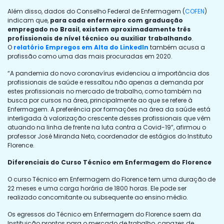
Além disso, dados do Conselho Federal de Enfermagem (
COFEN
)
indicam que,
para cada enfermeiro com graduação
empregado no Brasil
,
existem aproximadamente três
profissionais de nível técnico ou auxiliar trabalhando
.
O
relatório Empregos em Alta do LinkedIn
também acusa a
profissão como uma das mais procuradas em 2020.
“A pandemia do novo coronavírus evidenciou a importância dos
profissionais de saúde e ressaltou não apenas a demanda por
estes profissionais no mercado de trabalho, como também na
busca por cursos na área, principalmente ao que se refere à
Enfermagem. A preferência por formações na área da saúde está
interligada à valorização crescente desses profissionais que vêm
atuando na linha de frente na luta contra a Covid-19”, afirmou o
professor José Miranda Neto, coordenador de estágios do Instituto
Florence.
Diferenciais do Curso Técnico em Enfermagem do Florence
O curso Técnico em Enfermagem do Florence tem uma duração de
22 meses e uma carga horária de 1800 horas. Ele pode ser
realizado concomitante ou subsequente ao ensino médio.
Os egressos do Técnico em Enfermagem do Florence saem da
Instituição prontos para o mercado de trabalho, capazes de