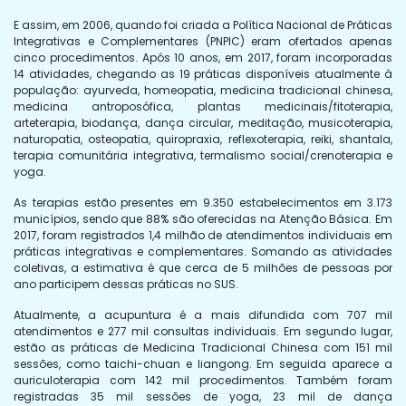
E assim, em 2006, quando foi criada a Política Nacional de Práticas
Integrativas e Complementares (PNPIC) eram ofertados apenas
cinco procedimentos. Após 10 anos, em 2017, foram incorporadas
14 atividades, chegando as 19 práticas disponíveis atualmente à
população: ayurveda, homeopatia, medicina tradicional chinesa,
medicina antroposófica, plantas medicinais/fitoterapia,
arteterapia, biodança, dança circular, meditação, musicoterapia,
naturopatia, osteopatia, quiropraxia, reflexoterapia, reiki, shantala,
terapia comunitária integrativa, termalismo social/crenoterapia e
yoga.
As terapias estão presentes em 9.350 estabelecimentos em 3.173
municípios, sendo que 88% são oferecidas na Atenção Básica. Em
2017, foram registrados 1,4 milhão de atendimentos individuais em
práticas integrativas e complementares. Somando as atividades
coletivas, a estimativa é que cerca de 5 milhões de pessoas por
ano participem dessas práticas no SUS.
Atualmente, a acupuntura é a mais difundida com 707 mil
atendimentos e 277 mil consultas individuais. Em segundo lugar,
estão as práticas de Medicina Tradicional Chinesa com 151 mil
sessões, como taichi-chuan e liangong. Em seguida aparece a
auriculoterapia com 142 mil procedimentos. Também foram
registradas 35 mil sessões de yoga, 23 mil de dança