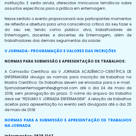
instituição. E serão ainda, oferecidos minicursos temáticos sobre
assuntos específicos para a prática em enfermagem.
Nesse sentido o evento proporcionará aos participantes momentos
de reflexão e abertura para uma consciência crítica do seu fazer e
do seu ser, tendo como público alvo, trabalhadores de
Enfermagem, docentes e discentes de Enfermagem, além de
trabalhadores dos demais seguimentos da saúde.
V JORNADA-
PROGRAMAÇÃO E
VALORES DAS INCRIÇÕES
NORMAS PARA SUBMISSÃO E APRESENTAÇÃO DE TRABALHOS:
A Comissão Científica da V JORNADA ACADÊMICO-CIENTÍFICA DE
ENFERMAGEM divulga as normas para inscrição de trabalhos na
Mostra Científica. Os trabalhos devem ser enviados para o e-mail:
5jornadaenfermagemifes@gmail.com
até o dia 24 de maio de
2018, sem prorrogação do prazo. O nome do arquivo do trabalho
deve ser “RESUMO V JORNADA ENFERMAGEM”. A relação de trabalhos
aceitos para apresentação no evento será divulgada até o dia 25
de maio de 2018.
NORMAS PARA A SUBMISSÃO E APRESENTAÇÃO DE TRABALHOS
NA JORNADA
Informações: 3878 2147