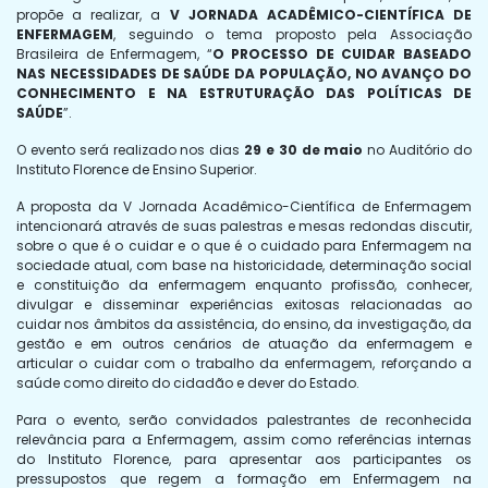
propõe a realizar, a
V JORNADA ACADÊMICO-CIENTÍFICA DE
ENFERMAGEM
, seguindo o tema proposto pela Associação
Brasileira de Enfermagem, “
O PROCESSO DE CUIDAR BASEADO
NAS NECESSIDADES DE SAÚDE DA POPULAÇÃO, NO AVANÇO DO
CONHECIMENTO E NA ESTRUTURAÇÃO DAS POLÍTICAS DE
SAÚDE
”.
O evento será realizado nos dias
29 e 30 de maio
no Auditório do
Instituto Florence de Ensino Superior.
A proposta da V Jornada Acadêmico-Científica de Enfermagem
intencionará através de suas palestras e mesas redondas discutir,
sobre o que é o cuidar e o que é o cuidado para Enfermagem na
sociedade atual, com base na historicidade, determinação social
e constituição da enfermagem enquanto profissão, conhecer,
divulgar e disseminar experiências exitosas relacionadas ao
cuidar nos âmbitos da assistência, do ensino, da investigação, da
gestão e em outros cenários de atuação da enfermagem e
articular o cuidar com o trabalho da enfermagem, reforçando a
saúde como direito do cidadão e dever do Estado.
Para o evento, serão convidados palestrantes de reconhecida
relevância para a Enfermagem, assim como referências internas
do Instituto Florence, para apresentar aos participantes os
pressupostos que regem a formação em Enfermagem na