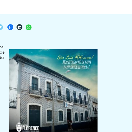
os.
ade
der