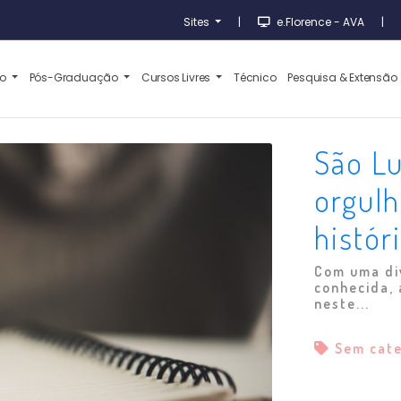
Sites
|
e.Florence - AVA
|
ão
Pós-Graduação
Cursos Livres
Técnico
Pesquisa & Extensão
São Lu
orgulh
históri
Com uma di
conhecida, 
neste...
Sem cat