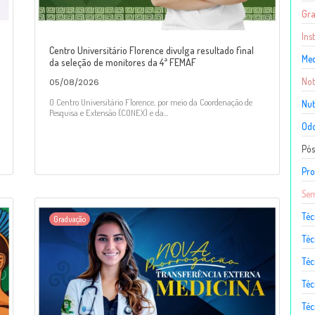
Gr
Ins
Centro Universitário Florence divulga resultado final
Med
da seleção de monitores da 4ª FEMAF
Not
05/08/2026
O Centro Universitário Florence, por meio da Coordenação de
Nut
Pesquisa e Extensão (CONEX) e da...
Odo
Pó
Pro
Sem
Téc
Graduação
Téc
Téc
Téc
Té