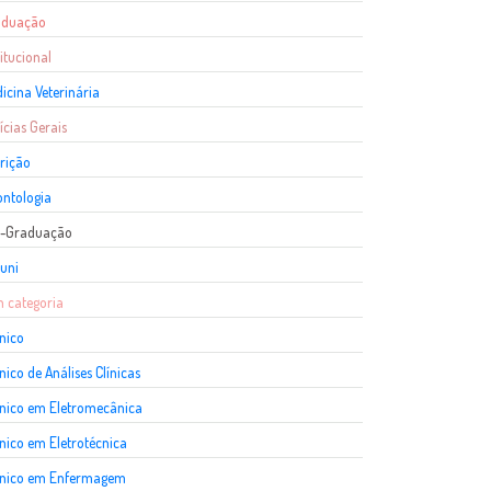
aduação
titucional
icina Veterinária
ícias Gerais
rição
ntologia
s-Graduação
uni
 categoria
nico
nico de Análises Clínicas
nico em Eletromecânica
nico em Eletrotécnica
cnico em Enfermagem