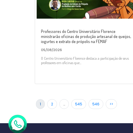
Professores do Centro Universitário Florence
ministrarão oficinas de produção artesanal de queijos,
iogurtes e extrato de própolis na FEMAF
05/08/2026
O Centro Universitário Florence destaca a participação de seus
professores em oficinas que...
1
2
…
545
546
>>