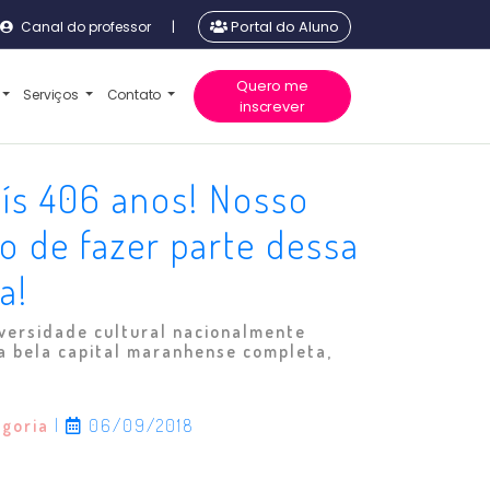
Canal do professor
|
Portal do Aluno
Quero me
Serviços
Contato
inscrever
ís 406 anos! Nosso
o de fazer parte dessa
a!
versidade cultural nacionalmente
a bela capital maranhense completa,
egoria
|
06/09/2018