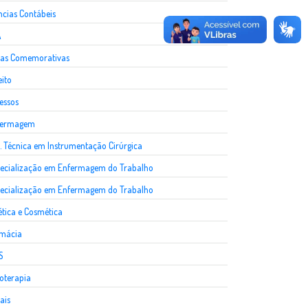
ncias Contábeis
A
as Comemorativas
eito
essos
fermagem
. Técnica em Instrumentação Cirúrgica
ecialização em Enfermagem do Trabalho
ecialização em Enfermagem do Trabalho
ética e Cosmética
rmácia
S
ioterapia
ais