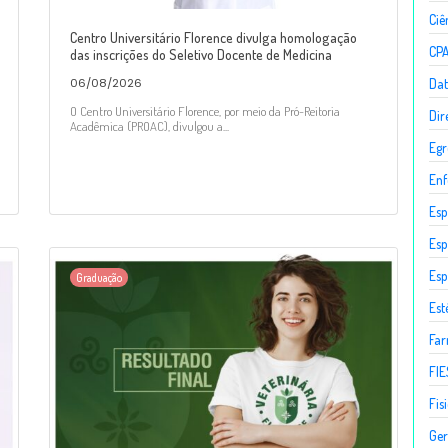
Ciê
Centro Universitário Florence divulga homologação
CP
das inscrições do Seletivo Docente de Medicina
Dat
06/08/2026
O Centro Universitário Florence, por meio da Pró-Reitoria
Dir
Acadêmica (PROAC), divulgou a...
Egr
En
Esp
Esp
Esp
Graduação
Est
Fa
FIE
Fis
Ger