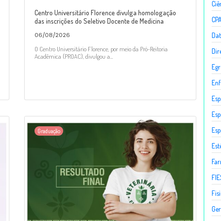
Ciê
Centro Universitário Florence divulga homologação
CP
das inscrições do Seletivo Docente de Medicina
Dat
06/08/2026
O Centro Universitário Florence, por meio da Pró-Reitoria
Dir
Acadêmica (PROAC), divulgou a...
Egr
En
Esp
Esp
Esp
Graduação
Est
Fa
FIE
Fis
Ger