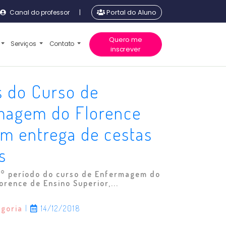
Canal do professor
|
Portal do Aluno
Quero me
Serviços
Contato
inscrever
s do Curso de
magem do Florence
am entrega de cestas
s
5° período do curso de Enfermagem do
lorence de Ensino Superior,...
egoria
|
14/12/2018