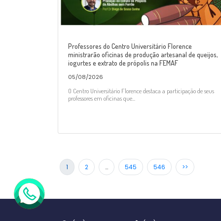
Professores do Centro Universitário Florence
ministrarão oficinas de produção artesanal de queijos,
iogurtes e extrato de própolis na FEMAF
05/08/2026
O Centro Universitário Florence destaca a participação de seus
professores em oficinas que...
1
2
…
545
546
>>