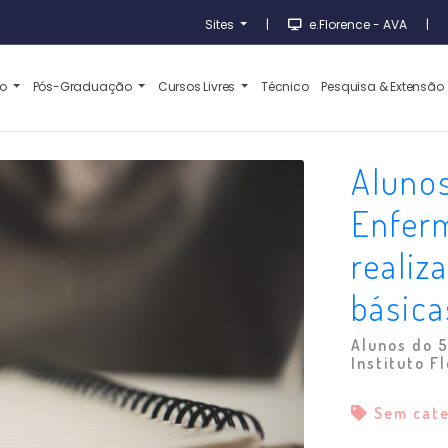
Sites
|
e.Florence - AVA
|
ão
Pós-Graduação
Cursos Livres
Técnico
Pesquisa & Extensão
Aluno
Enfer
realiz
básica
Alunos do 
Instituto F
Sem cat