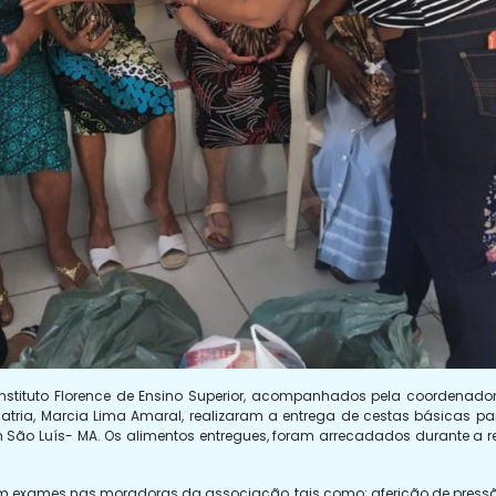
nstituto Florence de Ensino Superior, acompanhados pela coordenado
iatria, Marcia Lima Amaral, realizaram a entrega de cestas básicas
m São Luís- MA. Os alimentos entregues, foram arrecadados durante a rea
am exames nas moradoras da associação, tais como: aferição de pressão