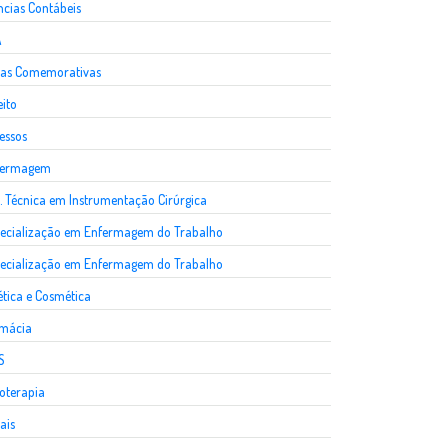
ncias Contábeis
A
as Comemorativas
eito
essos
fermagem
. Técnica em Instrumentação Cirúrgica
ecialização em Enfermagem do Trabalho
ecialização em Enfermagem do Trabalho
ética e Cosmética
rmácia
S
ioterapia
ais