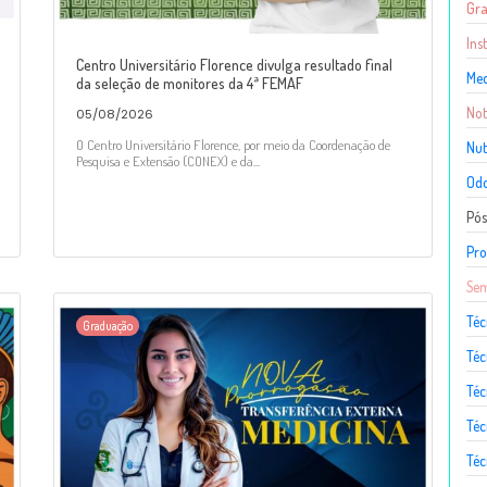
Gr
Ins
Centro Universitário Florence divulga resultado final
Med
da seleção de monitores da 4ª FEMAF
Not
05/08/2026
O Centro Universitário Florence, por meio da Coordenação de
Nut
Pesquisa e Extensão (CONEX) e da...
Odo
Pó
Pro
Sem
Téc
Graduação
Téc
Téc
Téc
Té