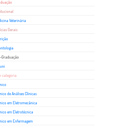
aduação
titucional
icina Veterinária
ícias Gerais
rição
ntologia
s-Graduação
uni
 categoria
nico
nico de Análises Clínicas
nico em Eletromecânica
nico em Eletrotécnica
cnico em Enfermagem