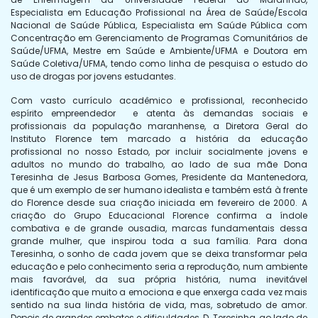
Especialista em Educação Profissional na Área de Saúde/Escola
Nacional de Saúde Pública, Especialista em Saúde Pública com
Concentração em Gerenciamento de Programas Comunitários de
Saúde/UFMA, Mestre em Saúde e Ambiente/UFMA e Doutora em
Saúde Coletiva/UFMA, tendo como linha de pesquisa o estudo do
uso de drogas por jovens estudantes.
Com vasto currículo acadêmico e profissional, reconhecido
espírito empreendedor e atenta às demandas sociais e
profissionais da população maranhense, a Diretora Geral do
Instituto Florence tem marcado a história da educação
profissional no nosso Estado, por incluir socialmente jovens e
adultos no mundo do trabalho, ao lado de sua mãe Dona
Teresinha de Jesus Barbosa Gomes, Presidente da Mantenedora,
que é um exemplo de ser humano idealista e também está à frente
do Florence desde sua criação iniciada em fevereiro de 2000. A
criação do Grupo Educacional Florence confirma a índole
combativa e de grande ousadia, marcas fundamentais dessa
grande mulher, que inspirou toda a sua família. Para dona
Teresinha, o sonho de cada jovem que se deixa transformar pela
educação e pelo conhecimento seria a reprodução, num ambiente
mais favorável, da sua própria história, numa inevitável
identificação que muito a emociona e que enxerga cada vez mais
sentido na sua linda história de vida, mas, sobretudo de amor.
Depois de grandes embates e dificuldades, D. Teresinha, ao lado de