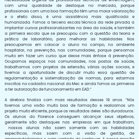
com uma qualidade de destaque no mercado, porque
profissionais com uma boa formação têm uma maior valorização
e o efeito disso, é uma assistência mais qualificada e
humanizada. Fomos a terceira escola técnica da rede privada a
implantar cursos profissionalizantes na área da saúde, e também
a primeira escola que se preocupou com a questão da teoria e
prática de laboratório, para melhorar as habilidades. Nos
preocupamos em colocar o aluno no campo, no ambiente
hospitalar, na prevenção, nas comunidades, porque pensamos
muito em fazer um curso que desse mais ênfase à prevenção.
Ocupamos espaços nas comunidades, nos postos de saúde,
trabalhamos com projetos de extensão, várias ações sociais, e
tivemos a oportunidade de discutir muito essa questão de
regulamentação e sistematização de normas, para estarmos
inscritos no cadastro nacional do Mec e ainda fomos os primeiros
a ter autorização de funcionamento em EAD.”
A diretora finaliza com mais resultados desses 19 anos. “Nós
tivemos uma visão muito boa de formação e realizamos um
projeto muito eficiente, porque os resultados deles são duradouros.
Os alunos do Florence conseguem alcançar seus objetivos,
geralmente são destaques nas empresas em que trabalham,
nossos alunos não saem somente com as habilidades
específicas, mas saem com a visão de gestão, de
empreendedorismo e com vontade de continuar. A nossa missão