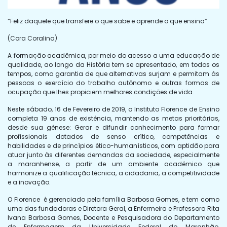
“Feliz daquele que transfere o que sabe e aprende o que ensina”.
(Cora Coralina)
A formação acadêmica, por meio do acesso a uma educação de
qualidade, ao longo da História tem se apresentado, em todos os
tempos, como garantia de que alternativas surjam e permitam às
pessoas o exercício do trabalho autônomo e outras formas de
ocupação que lhes propiciem melhores condições de vida.
Neste sábado, 16 de Fevereiro de 2019, o Instituto Florence de Ensino
completa 19 anos de existência, mantendo as metas prioritárias,
desde sua gênese: Gerar e difundir conhecimento para formar
profissionais dotados de senso crítico, competências e
habilidades e de princípios ético-humanísticos, com aptidão para
atuar junto às diferentes demandas da sociedade, especialmente
a maranhense, a partir de um ambiente acadêmico que
harmonize a qualificação técnica, a cidadania, a competitividade
e a inovação.
O Florence é gerenciado pela família Barbosa Gomes, e tem como
uma das fundadoras e Diretora Geral, a Enfermeira e Professora Rita
Ivana Barbosa Gomes, Docente e Pesquisadora do Departamento
de Enfermagem da Universidade Federal do Maranhão,