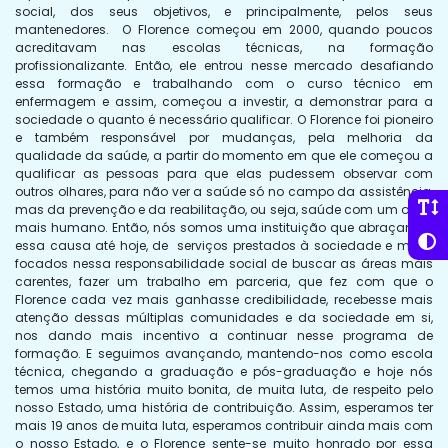
social, dos seus objetivos, e principalmente, pelos seus
mantenedores. O Florence começou em 2000, quando poucos
acreditavam nas escolas técnicas, na formação
profissionalizante. Então, ele entrou nesse mercado desafiando
essa formação e trabalhando com o curso técnico em
enfermagem e assim, começou a investir, a demonstrar para a
sociedade o quanto é necessário qualificar. O Florence foi pioneiro
e também responsável por mudanças, pela melhoria da
qualidade da saúde, a partir do momento em que ele começou a
qualificar as pessoas para que elas pudessem observar com
outros olhares, para não ver a saúde só no campo da assistência,
mas da prevenção e da reabilitação, ou seja, saúde com um olhar
mais humano. Então, nós somos uma instituição que abraçamos
essa causa até hoje, de serviços prestados à sociedade e muito
focados nessa responsabilidade social de buscar as áreas mais
carentes, fazer um trabalho em parceria, que fez com que o
Florence cada vez mais ganhasse credibilidade, recebesse mais
atenção dessas múltiplas comunidades e da sociedade em si,
nos dando mais incentivo a continuar nesse programa de
formação. E seguimos avançando, mantendo-nos como escola
técnica, chegando a graduação e pós-graduação e hoje nós
temos uma história muito bonita, de muita luta, de respeito pelo
nosso Estado, uma história de contribuição. Assim, esperamos ter
mais 19 anos de muita luta, esperamos contribuir ainda mais com
o nosso Estado, e o Florence sente-se muito honrado por essa