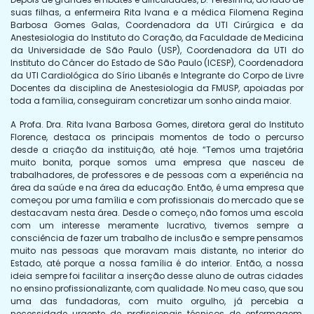
suas filhas, a enfermeira Rita Ivana e a médica Filomena Regina
Barbosa Gomes Galas, Coordenadora da UTI Cirúrgica e da
Anestesiologia do Instituto do Coração, da Faculdade de Medicina
da Universidade de São Paulo (USP), Coordenadora da UTI do
Instituto do Câncer do Estado de São Paulo (ICESP), Coordenadora
da UTI Cardiológica do Sírio Libanês e Integrante do Corpo de Livre
Docentes da disciplina de Anestesiologia da FMUSP, apoiadas por
toda a família, conseguiram concretizar um sonho ainda maior.
A Profa. Dra. Rita Ivana Barbosa Gomes, diretora geral do Instituto
Florence, destaca os principais momentos de todo o percurso
desde a criação da instituição, até hoje. “Temos uma trajetória
muito bonita, porque somos uma empresa que nasceu de
trabalhadores, de professores e de pessoas com a experiência na
área da saúde e na área da educação. Então, é uma empresa que
começou por uma família e com profissionais do mercado que se
destacavam nesta área. Desde o começo, não fomos uma escola
com um interesse meramente lucrativo, tivemos sempre a
consciência de fazer um trabalho de inclusão e sempre pensamos
muito nas pessoas que moravam mais distante, no interior do
Estado, até porque a nossa família é do interior. Então, a nossa
ideia sempre foi facilitar a inserção desse aluno de outras cidades
no ensino profissionalizante, com qualidade. No meu caso, que sou
uma das fundadoras, com muito orgulho, já percebia a
necessidade urgente de profissionais técnicos de enfermagem,