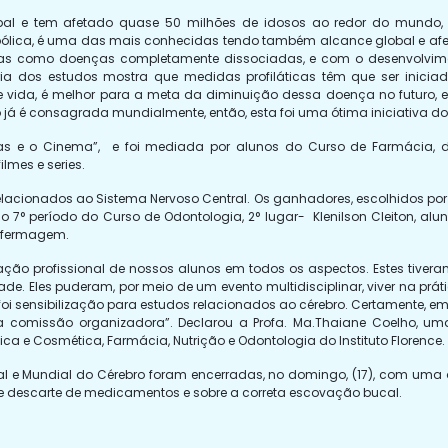
bal e tem afetado quase 50 milhões de idosos ao redor do mundo,
bólica, é uma das mais conhecidas tendo também alcance global e af
stas como doenças completamente dissociadas, e com o desenvolvim
ia dos estudos mostra que medidas profiláticas têm que ser inicia
e vida, é melhor para a meta da diminuição dessa doença no futuro, 
é consagrada mundialmente, então, esta foi uma ótima iniciativa do Flore
as e o Cinema”, e foi mediada por alunos do Curso de Farmácia, do
ilmes e series.
lacionados ao Sistema Nervoso Central. Os ganhadores, escolhidos por 
 do 7° período do Curso de Odontologia, 2° lugar- Klenilson Cleiton, a
Enfermagem.
rmação profissional de nossos alunos em todos os aspectos. Estes ti
 Eles puderam, por meio de um evento multidisciplinar, viver na práti
foi sensibilização para estudos relacionados ao cérebro. Certamente, e
 comissão organizadora”. Declarou a Profa. Ma.Thaiane Coelho, um
ca e Cosmética, Farmácia, Nutrição e Odontologia do Instituto Florence.
 Mundial do Cérebro foram encerradas, no domingo, (17), com uma aç
 e descarte de medicamentos e sobre a correta escovação bucal.