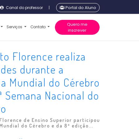
Canal do professor
|
Portal do Aluno
Quero me
Serviços
Contato
inscrever
uto Florence realiza
ades durante a
a Mundial do Cérebro
ª Semana Nacional do
ro
 Florence de Ensino Superior participou
undial do Cérebro e da 8ª edição...