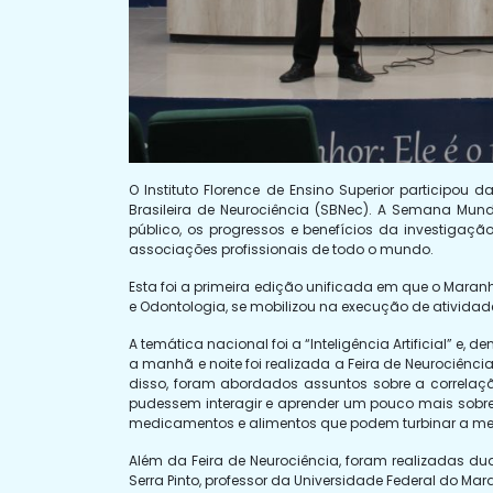
O Instituto Florence de Ensino Superior particip
Brasileira de Neurociência (SBNec). A Semana Mundi
público, os progressos e benefícios da investigação 
associações profissionais de todo o mundo.
Esta foi a primeira edição unificada em que o Maranh
e Odontologia, se mobilizou na execução de atividade
A temática nacional foi a “Inteligência Artificial” 
a manhã e noite foi realizada a Feira de Neurociênc
disso, foram abordados assuntos sobre a correlaçã
pudessem interagir e aprender um pouco mais sobre a
medicamentos e alimentos que podem turbinar a m
Além da Feira de Neurociência, foram realizadas duas 
Serra Pinto, professor da Universidade Federal do 