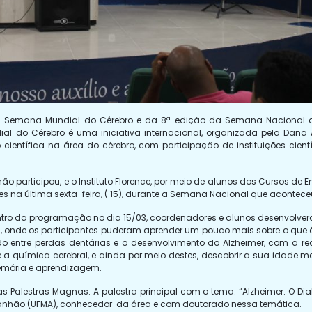
ou da Semana Mundial do Cérebro e da 8ª edição da Semana Nacional 
al do Cérebro é uma iniciativa internacional, organizada pela Dana Al
científica na área do cérebro, com participação de instituições científ
ão participou, e o Instituto Florence, por meio de alunos dos Cursos de
s na última sexta-feira, ( 15), durante a Semana Nacional que aconteceu
e, dentro da programação no dia 15/03, coordenadores e alunos desenvolve
ia, onde os participantes puderam aprender um pouco mais sobre o que é
o entre perdas dentárias e o desenvolvimento do Alzheimer, com a rea
 química cerebral, e ainda por meio destes, descobrir a sua idade ment
emória e aprendizagem.
Palestras Magnas. A palestra principal com o tema: “Alzheimer: O Diabet
Maranhão (UFMA), conhecedor da área e com doutorado nessa temática.