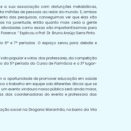
 e a sua associação com disfunções metabólicas,
eta milhões de pessoas ao redor do mundo. E, ambas
ento das pesquisas, conseguimos ver que elas são
das na juventude, então quanto mais cedo a gente
e atividades como essas são importantíssimas para
nce. ” Explicou o Prof. Dr. Bruno Araújo Serra Pinto.
 6° e 7° períodos. O espaço serviu para debate e
voto popular e votos dos professores, da competição
luno do 5° período do Curso de Farmácia e o 3° lugar-
veram a oportunidade de promover educação em saúde
ca o trabalho em equipe sob diferentes óticas que se
m um evento vindouro nosso público será ainda maior,
as das coordenadoras do evento e professora das
ão social na Drogaria Maranhão, no bairro da Vila