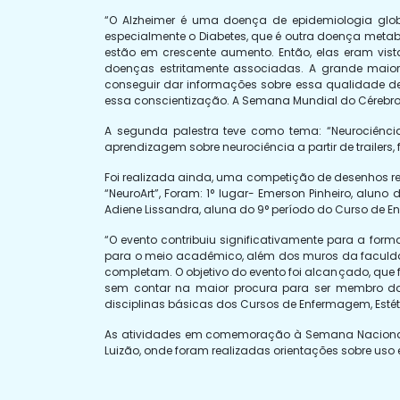
“O Alzheimer é uma doença de epidemiologia glo
especialmente o Diabetes, que é outra doença meta
estão em crescente aumento. Então, elas eram vi
doenças estritamente associadas. A grande maior
conseguir dar informações sobre essa qualidade d
essa conscientização. A Semana Mundial do Cérebro já 
A segunda palestra teve como tema: “Neurociênci
aprendizagem sobre neurociência a partir de trailers, f
Foi realizada ainda, uma competição de desenhos re
“NeuroArt”, Foram: 1° lugar- Emerson Pinheiro, aluno
Adiene Lissandra, aluna do 9° período do Curso de 
“O evento contribuiu significativamente para a fo
para o meio acadêmico, além dos muros da faculdade.
completam. O objetivo do evento foi alcançado, que 
sem contar na maior procura para ser membro da
disciplinas básicas dos Cursos de Enfermagem, Estéti
As atividades em comemoração à Semana Nacional e
Luizão, onde foram realizadas orientações sobre uso