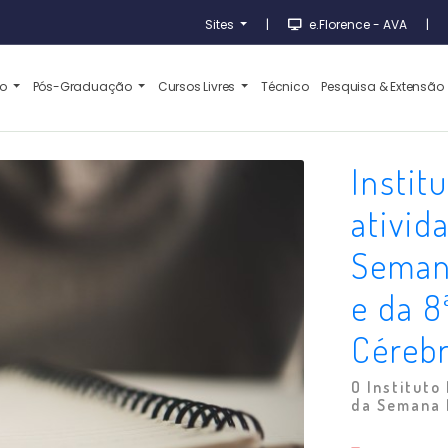
Sites
|
e.Florence - AVA
|
ão
Pós-Graduação
Cursos Livres
Técnico
Pesquisa & Extensão
Instit
ativid
Seman
e da 8
Céreb
O Instituto
da Semana M