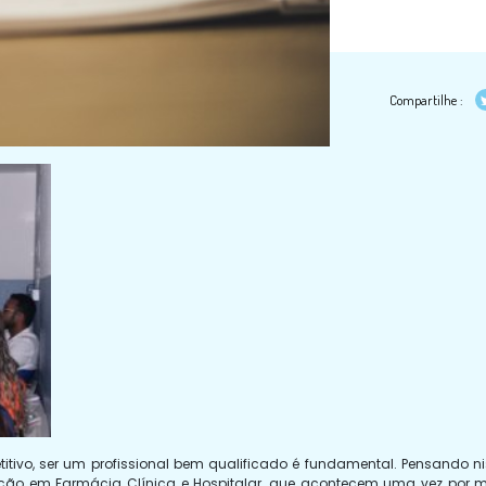
Compartilhe :
o, ser um profissional bem qualificado é fundamental. Pensando nisso, 
ação em Farmácia Clínica e Hospitalar, que acontecem uma vez por m