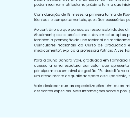
podem realizar matrícula na próxima turma que inicia
Com duração de 18 meses, a primeira turma de Pós-
técnicas e comportamentais, que são necessárias pa
Ao contrário do que parece, as responsabilidades
Atualmente, esses profissionais devem estar aptos
também a promoção do uso racional de medicamentos 
Curriculares Nacionais do Curso de Graduação e
medicamento”, explica a professora Patrícia Alves, F
Para a aluna Sanara Vale, graduada em Farmácia no 
acesso a uma estrutura curricular que apresent
principalmente em nível de gestão. “Eu decidi faze
um atendimento de qualidade para o seu paciente, 
Vale destacar que as especializações têm aulas mi
descontos especiais. Mais informações sobre a pós-g