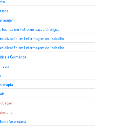
eito
essos
fermagem
. Técnica em Instrumentação Cirúrgica
ecialização em Enfermagem do Trabalho
ecialização em Enfermagem do Trabalho
ética e Cosmética
rmácia
S
ioterapia
ais
aduação
titucional
icina Veterinária