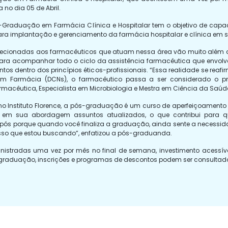
 no dia 05 de Abril.
Graduação em Farmácia Clínica e Hospitalar tem o objetivo de capac
ra implantação e gerenciamento da farmácia hospitalar e clínica em s
 direcionadas aos farmacêuticos que atuam nessa área vão muito além
 para acompanhar todo o ciclo da assistência farmacêutica que envolv
dentro dos princípios éticos-profissionais. “Essa realidade se reaf
m Farmácia (DCNs), o farmacêutico passa a ser considerado o pro
armacêutica, Especialista em Microbiologia e Mestra em Ciência da Saúd
Instituto Florence, a pós-graduação é um curso de aperfeiçoamento e
a em sua abordagem assuntos atualizados, o que contribui para qu
r a pós porque quando você finaliza a graduação, ainda sente a necess
isso que estou buscando”, enfatizou a pós-graduanda.
nistradas uma vez por mês no final de semana, investimento acessív
raduação, inscrições e programas de descontos podem ser consultados n