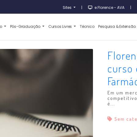
Sites
|
e.Florence - AVA
|
ão
Pós-Graduação
Cursos Livres
Técnico
Pesquisa & Extensão
Floren
curso
Farmác
Em um merc
competitivo
é...
Sem cat