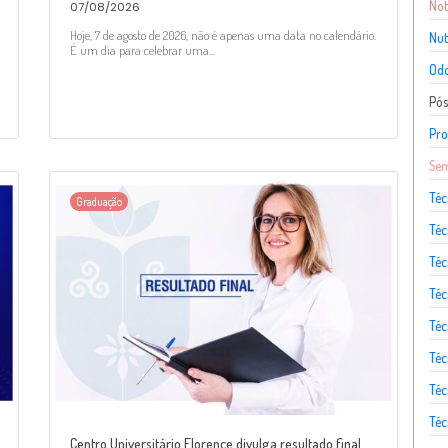
Not
07/08/2026
Hoje, 7 de agosto de 2026, não é apenas uma data no calendário.
Nut
É um dia para celebrar uma...
Odo
Pó
Pro
Sem
Téc
Graduação
Téc
Téc
Téc
Té
Téc
Téc
Téc
Centro Universitário Florence divulga resultado final