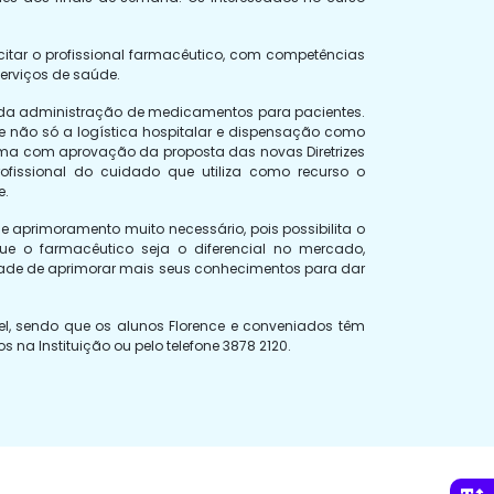
itar o profissional farmacêutico, com competências
erviços de saúde.
 da administração de medicamentos para pacientes.
e não só a logística hospitalar e dispensação como
irma com aprovação da proposta das novas Diretrizes
fissional do cuidado que utiliza como recurso o
e.
 aprimoramento muito necessário, pois possibilita o
e o farmacêutico seja o diferencial no mercado,
idade de aprimorar mais seus conhecimentos para dar
el, sendo que os alunos Florence e conveniados têm
a Instituição ou pelo telefone 3878 2120.