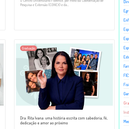
O Centro Universitário Florence, por meio da Coordenação de
Dir
Pesquisa e Extensão (CONEX) e da...
Egr
En
Esp
Esp
Esp
Graduação
Est
Fa
FIE
Fis
Ger
Gr
Ins
Dra. Rita Ivana: uma história escrita com sabedoria, fé,
Med
dedicação e amor ao próximo