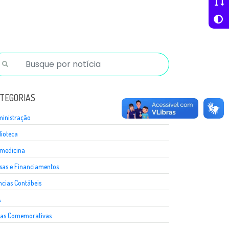
TEGORIAS
inistração
lioteca
medicina
sas e Financiamentos
ncias Contábeis
A
as Comemorativas