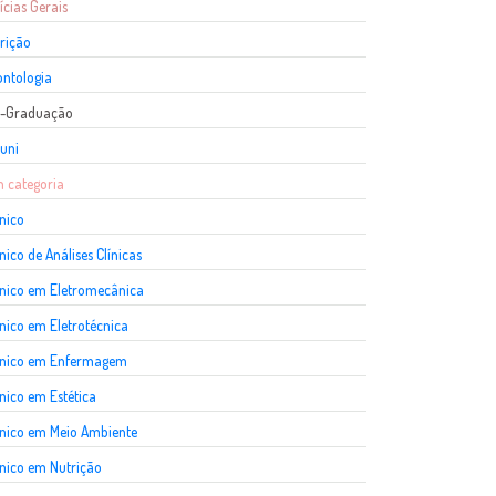
ícias Gerais
rição
ntologia
s-Graduação
uni
 categoria
nico
nico de Análises Clínicas
nico em Eletromecânica
nico em Eletrotécnica
cnico em Enfermagem
nico em Estética
nico em Meio Ambiente
nico em Nutrição