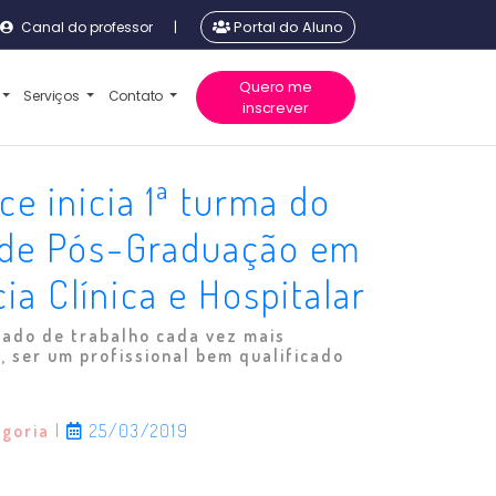
Canal do professor
|
Portal do Aluno
Quero me
Serviços
Contato
inscrever
ce inicia 1ª turma do
 de Pós-Graduação em
ia Clínica e Hospitalar
ado de trabalho cada vez mais
, ser um profissional bem qualificado
egoria
|
25/03/2019