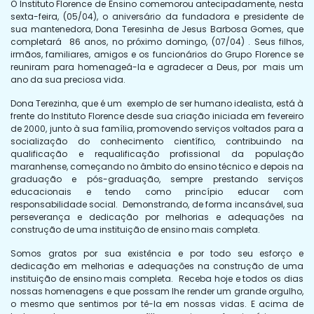
O Instituto Florence de Ensino comemorou antecipadamente, nesta
sexta-feira, (05/04), o aniversário da fundadora e presidente de
sua mantenedora, Dona Teresinha de Jesus Barbosa Gomes, que
completará 86 anos, no próximo domingo, (07/04) . Seus filhos,
irmãos, familiares, amigos e os funcionários do Grupo Florence se
reuniram para homenageá-la e agradecer a Deus, por mais um
ano da sua preciosa vida.
Dona Terezinha, que é um exemplo de ser humano idealista, está à
frente do Instituto Florence desde sua criação iniciada em fevereiro
de 2000, junto à sua família, promovendo serviços voltados para a
socialização do conhecimento científico, contribuindo na
qualificação e requalificação profissional da população
maranhense, começando no âmbito do ensino técnico e depois na
graduação e pós-graduação, sempre prestando serviços
educacionais e tendo como princípio educar com
responsabilidade social. Demonstrando, de forma incansável, sua
perseverança e dedicação por melhorias e adequações na
construção de uma instituição de ensino mais completa.
Somos gratos por sua existência e por todo seu esforço e
dedicação em melhorias e adequações na construção de uma
instituição de ensino mais completa. Receba hoje e todos os dias
nossas homenagens e que possam lhe render um grande orgulho,
o mesmo que sentimos por tê-la em nossas vidas. E acima de