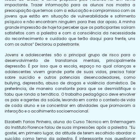
impactante. Trazer informação para os alunos nos mostra a
preocupação que temos com a educação e compromisso com os
jovens que estão em situação de vulnerabilidade e sofrimento
psíquico e não encontram ninguém para lhes dar apoio. A minha
grande impressão de hoje foi perceber que os participantes saíram
satisfeitos com a palestra e com a consciência da necessidade
do reconhecimento e cuidado que terão daqui para frente, uns
com os outros” Declarou a palestrante.
Jovens e adolescentes são o principal grupo de risco para o
desenvolvimento de transtornos mentais, principalmente
depressão. É por isso que a escola, espaço no qual crianças e
adolescentes vivem grande parte de suas vidas, precisa falar
sobre suicídio e outros potenciais desencadeadores, como
bullying, depressão, abuso de drogas e violência doméstica. De
preferência, de maneira constante para que se desmistifique o
tabu que ronda a temática. O trabalho pedagógico deve envolver
os pais e agentes da saúde, levando em conta o contexto de vida
de cada aluno e se concentrar em atividades que promovam a
interação e o acolhimento socioemocional.
Elizabeth Farias Pinheiro, aluna do Curso Técnico em Enfermagem
do Instituto Florence falou de suas impressões após a palestra. “Eu
gostei, em primeiro lugar, da atitude de terem escolhido abordar o
suicídio como tema da palestra. É interessante nos questionar