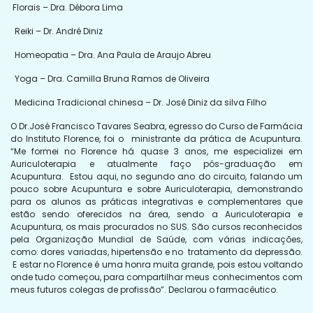
Florais – Dra. Débora Lima
Reiki – Dr. André Diniz
Homeopatia – Dra. Ana Paula de Araujo Abreu
Yoga – Dra. Camilla Bruna Ramos de Oliveira
Medicina Tradicional chinesa – Dr. José Diniz da silva Filho
O Dr.José Francisco Tavares Seabra, egresso do Curso de Farmácia
do Instituto Florence, foi o ministrante da prática de Acupuntura.
“Me formei no Florence há quase 3 anos, me especializei em
Auriculoterapia e atualmente faço pós-graduação em
Acupuntura. Estou aqui, no segundo ano do circuito, falando um
pouco sobre Acupuntura e sobre Auriculoterapia, demonstrando
para os alunos as práticas integrativas e complementares que
estão sendo oferecidos na área, sendo a Auriculoterapia e
Acupuntura, os mais procurados no SUS. São cursos reconhecidos
pela Organização Mundial de Saúde, com várias indicações,
como: dores variadas, hipertensão e no tratamento da depressão.
E estar no Florence é uma honra muita grande, pois estou voltando
onde tudo começou, para compartilhar meus conhecimentos com
meus futuros colegas de profissão”. Declarou o farmacêutico.