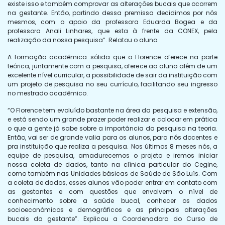
existe isso e também comprovar as alterações bucais que ocorrem
na gestante. Então, partindo dessa premissa decidimos por nós
mesmos, com o apoio da professora Eduarda Bogea e da
professora Anali Linhares, que esta à frente da CONEX, pela
realização da nossa pesquisa”. Relatou o aluno.
A formação acadêmica sólida que o Florence oferece na parte
teórica, juntamente com a pesquisa, oferece ao aluno além de um
excelente nível curricular, a possibilidade de sair da instituição com
um projeto de pesquisa no seu currículo, facilitando seu ingresso
no mestrado acadêmico.
“O Florence tem evoluído bastante na área da pesquisa e extensão,
e está sendo um grande prazer poder realizar e colocar em prática
o que a gente já sabe sobre a importância da pesquisa na teoria.
Então, vai ser de grande valia para os alunos, para nós docentes e
pra instituição que realiza a pesquisa. Nos últimos 8 meses nós, a
equipe de pesquisa, amadurecemos o projeto e iremos iniciar
nossa coleta de dados, tanto na clínica particular do Cegine,
como também nas Unidades básicas de Saúde de São Luís. Com
a coleta de dados, esses alunos vão poder entrar em contato com
as gestantes e com questões que envolvem o nível de
conhecimento sobre a saúde bucal, conhecer os dados
socioeconômicos e demográficos e as principais alterações
bucais da gestante”. Explicou a Coordenadora do Curso de