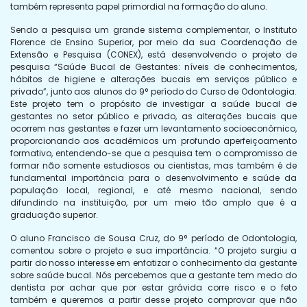
também representa papel primordial na formação do aluno.
Sendo a pesquisa um grande sistema complementar, o Instituto
Florence de Ensino Superior, por meio da sua Coordenação de
Extensão e Pesquisa (CONEX), está desenvolvendo o projeto de
pesquisa “Saúde Bucal de Gestantes: níveis de conhecimentos,
hábitos de higiene e alterações bucais em serviços público e
privado”, junto aos alunos do 9° período do Curso de Odontologia.
Este projeto tem o propósito de investigar a saúde bucal de
gestantes no setor público e privado, as alterações bucais que
ocorrem nas gestantes e fazer um levantamento socioeconômico,
proporcionando aos acadêmicos um profundo aperfeiçoamento
formativo, entendendo-se que a pesquisa tem o compromisso de
formar não somente estudiosos ou cientistas, mas também é de
fundamental importância para o desenvolvimento e saúde da
população local, regional, e até mesmo nacional, sendo
difundindo na instituição, por um meio tão amplo que é a
graduação superior.
O aluno Francisco de Sousa Cruz, do 9° período de Odontologia,
comentou sobre o projeto e sua importância. “O projeto surgiu a
partir do nosso interesse em enfatizar o conhecimento da gestante
sobre saúde bucal. Nós percebemos que a gestante tem medo do
dentista por achar que por estar grávida corre risco e o feto
também e queremos a partir desse projeto comprovar que não