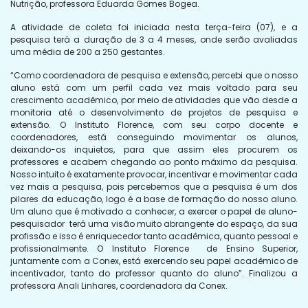
Nutrição, professora Eduarda Gomes Bogea.
A atividade de coleta foi iniciada nesta terça-feira (07), e a
pesquisa terá a duração de 3 a 4 meses, onde serão avaliadas
uma média de 200 a 250 gestantes.
“Como coordenadora de pesquisa e extensão, percebi que o nosso
aluno está com um perfil cada vez mais voltado para seu
crescimento acadêmico, por meio de atividades que vão desde a
monitoria até o desenvolvimento de projetos de pesquisa e
extensão. O Instituto Florence, com seu corpo docente e
coordenadores, está conseguindo movimentar os alunos,
deixando-os inquietos, para que assim eles procurem os
professores e acabem chegando ao ponto máximo da pesquisa.
Nosso intuito é exatamente provocar, incentivar e movimentar cada
vez mais a pesquisa, pois percebemos que a pesquisa é um dos
pilares da educação, logo é a base de formação do nosso aluno.
Um aluno que é motivado a conhecer, a exercer o papel de aluno-
pesquisador terá uma visão muito abrangente do espaço, da sua
profissão e isso é enriquecedor tanto acadêmica, quanto pessoal e
profissionalmente. O Instituto Florence de Ensino Superior,
juntamente com a Conex, está exercendo seu papel acadêmico de
incentivador, tanto do professor quanto do aluno”. Finalizou a
professora Anali Linhares, coordenadora da Conex.