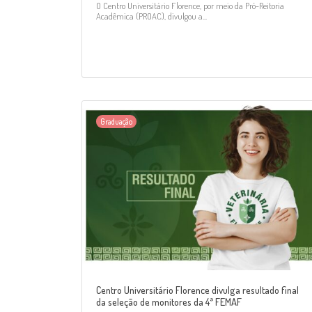
O Centro Universitário Florence, por meio da Pró-Reitoria
Acadêmica (PROAC), divulgou a...
Graduação
Centro Universitário Florence divulga resultado final
da seleção de monitores da 4ª FEMAF