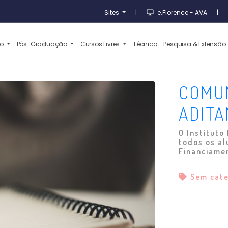
Sites
|
e.Florence - AVA
|
ão
Pós-Graduação
Cursos Livres
Técnico
Pesquisa & Extensão
COMUN
ADITA
O Instituto
todos os a
Financiamen
Sem cat