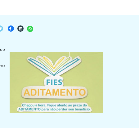
que
 no