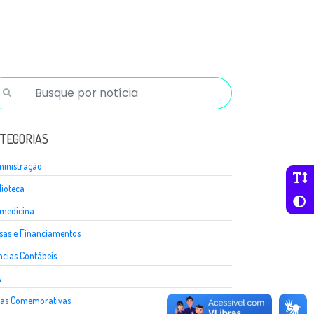
TEGORIAS
inistração
lioteca
medicina
sas e Financiamentos
ncias Contábeis
A
as Comemorativas