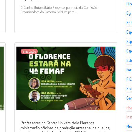
Dir
O Centro Universitário Florence, por meio da Comissão
Organizadora do Processo Seletivo para...
Egr
En
Esp
Esp
Esp
Graduação
Est
Fa
FIE
Fis
Ger
Gr
Ins
Professores do Centro Universitário Florence
Med
ministrarão oficinas de produção artesanal de queijos,