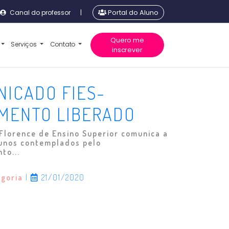
Canal do professor
|
Portal do Aluno
Quero me
Serviços
Contato
inscrever
ICADO FIES-
MENTO LIBERADO
 Florence de Ensino Superior comunica a
lunos contemplados pelo
to...
egoria
|
21/01/2020