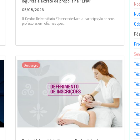
iogurtes e extrato de própolis na FEMAF
Not
05/08/2026
Nut
O Centro Universitário Florence destaca a participação de seus
professores em oficinas que...
Odo
Pó
Pro
Sem
Téc
Graduação
Téc
Téc
Téc
Té
Téc
Téc
Téc