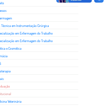
eito
essos
fermagem
. Técnica em Instrumentação Cirúrgica
ecialização em Enfermagem do Trabalho
ecialização em Enfermagem do Trabalho
ética e Cosmética
rmácia
S
ioterapia
ais
aduação
titucional
icina Veterinária