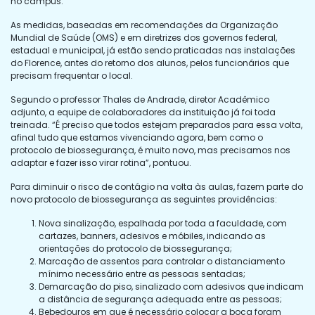
no campus.
As medidas, baseadas em recomendações da Organização
Mundial de Saúde (OMS) e em diretrizes dos governos federal,
estadual e municipal, já estão sendo praticadas nas instalações
do Florence, antes do retorno dos alunos, pelos funcionários que
precisam frequentar o local.
Segundo o professor Thales de Andrade, diretor Acadêmico
adjunto, a equipe de colaboradores da instituição já foi toda
treinada. “É preciso que todos estejam preparados para essa volta,
afinal tudo que estamos vivenciando agora, bem como o
protocolo de biossegurança, é muito novo, mas precisamos nos
adaptar e fazer isso virar rotina”, pontuou.
Para diminuir o risco de contágio na volta às aulas, fazem parte do
novo protocolo de biossegurança as seguintes providências:
Nova sinalização, espalhada por toda a faculdade, com
cartazes, banners, adesivos e móbiles, indicando as
orientações do protocolo de biossegurança;
Marcação de assentos para controlar o distanciamento
mínimo necessário entre as pessoas sentadas;
Demarcação do piso, sinalizado com adesivos que indicam
a distância de segurança adequada entre as pessoas;
Bebedouros em que é necessário colocar a boca foram