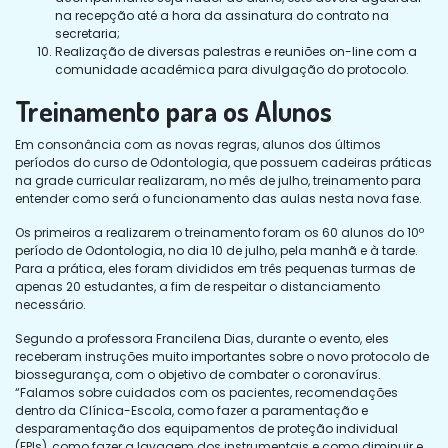
na recepção até a hora da assinatura do contrato na
secretaria;
Realização de diversas palestras e reuniões on-line com a
comunidade acadêmica para divulgação do protocolo.
Treinamento para os Alunos
Em consonância com as novas regras, alunos dos últimos
períodos do curso de Odontologia, que possuem cadeiras práticas
na grade curricular realizaram, no mês de julho, treinamento para
entender como será o funcionamento das aulas nesta nova fase.
Os primeiros a realizarem o treinamento foram os 60 alunos do 10º
período de Odontologia, no dia 10 de julho, pela manhã e à tarde.
Para a prática, eles foram divididos em três pequenas turmas de
apenas 20 estudantes, a fim de respeitar o distanciamento
necessário.
Segundo a professora Francilena Dias, durante o evento, eles
receberam instruções muito importantes sobre o novo protocolo de
biossegurança, com o objetivo de combater o coronavírus.
“Falamos sobre cuidados com os pacientes, recomendações
dentro da Clínica-Escola, como fazer a paramentação e
desparamentação dos equipamentos de proteção individual
(EPIs), como fazer a lavagem dos instrumentais e como diminuir e