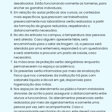
desativados. Estão funcionando somente as torneiras, para
encher as garrafas individuais;
Em relação às aulas práticas dos cursos, os conteúdos
mais específicos que precisam ser trabalhados
presencialmente nos laboratórios serão realizados a partir
da formação de grupos reduzidos, respeitando o
distanciamento necessário;
No ato da entrada no campus, a temperatura das pessoas
será aferida. Caso alguém apresente febre, será
encaminhado para o setor de triagem. Lá, a pessoa será
atendida por uma enfermeira, responderá a um questionário
e será orientada a procurar um posto de saúde, caso
necessário;
As máscaras de proteção serão obrigatórias enquanto
permanecerem no espaço acadêmico;
Os presentes serão informados por meio de sinalização
física que nos corredores da instituição há pias com
sabonete líquido e álcool em gel, disponíveis para
higienização das mãos;
Nos espaços de atendimento ao público foram instalados
divisores de acrílico para assegurar o distanciamento entre
alunos e funcionários. Os atendimentos presenciais serão
realizados por meio de agendamentos e somente uma
pessoa por vez, sem acompanhante. Caso o
acompanhante seja fiador do aluno, este deverá aguardar