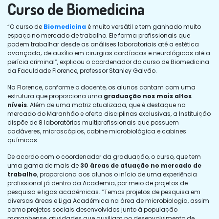
Curso de Biomedicina
“O curso de
Biomedicina
é muito versátil e tem ganhado muito
espaço no mercado de trabalho. Ele forma profissionais que
podem trabalhar desde as análises laboratoriais até a estética
avançada; de auxílio em cirurgias cardíacas e neurológicas até a
perícia criminal”, explicou o coordenador do curso de Biomedicina
da Faculdade Florence, professor Stanley Galvão.
Na Florence, conforme o docente, os alunos contam com uma
estrutura que proporciona uma
graduação nos mais altos
níveis
. Além de uma matriz atualizada, que é destaque no
mercado do Maranhão e oferta disciplinas exclusivas, a Instituição
dispõe de 8 laboratórios multiprofissionais que possuem
cadáveres, microscópios, cabine microbiológica e cabines
químicas.
De acordo com o coordenador da graduação, o curso, que tem
uma gama de mais de
30 áreas de atuação no mercado de
trabalho
, proporciona aos alunos o início de uma experiência
profissional já dentro da Academia, por meio de projetos de
pesquisa e ligas acadêmicas. ”Temos projetos de pesquisa em
diversas áreas e Liga Acadêmica na área de microbiologia, assim
como projetos sociais desenvolvidos junto à população
maranhense, atividades que auxiliam no desenvolvimento de