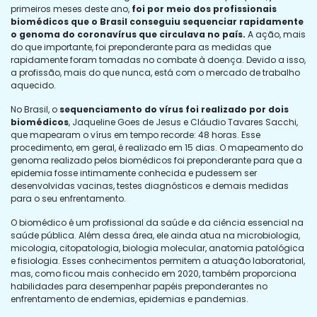
primeiros meses deste ano,
foi por meio dos profissionais
biomédicos que o Brasil conseguiu sequenciar rapidamente
o genoma do coronavírus que circulava no país.
A ação, mais
do que importante, foi preponderante para as medidas que
rapidamente foram tomadas no combate à doença. Devido a isso,
a profissão, mais do que nunca, está com o mercado de trabalho
aquecido.
No Brasil, o
sequenciamento do vírus foi realizado por dois
biomédicos
, Jaqueline Goes de Jesus e Cláudio Tavares Sacchi,
que mapearam o vírus em tempo recorde: 48 horas. Esse
procedimento, em geral, é realizado em 15 dias. O mapeamento do
genoma realizado pelos biomédicos foi preponderante para que a
epidemia fosse intimamente conhecida e pudessem ser
desenvolvidas vacinas, testes diagnósticos e demais medidas
para o seu enfrentamento.
O biomédico é um profissional da saúde e da ciência essencial na
saúde pública. Além dessa área, ele ainda atua na microbiologia,
micologia, citopatologia, biologia molecular, anatomia patológica
e fisiologia. Esses conhecimentos permitem a atuação laboratorial,
mas, como ficou mais conhecido em 2020, também proporciona
habilidades para desempenhar papéis preponderantes no
enfrentamento de endemias, epidemias e pandemias.