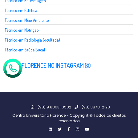
Técnico em Enfermagem
Técnico em Estética
Técnico em Meio Ambiente
Técnico em Nutrição
Técnico em Radiologia (ocultada)
Técnico em Saúde Bucal
SIGA A FLORENCE NO INSTAGRAM
(98) 9 8863-0502
(98) 3878-2120
Centro Universitário Florence - Copyright © Todos os direitos
reservados