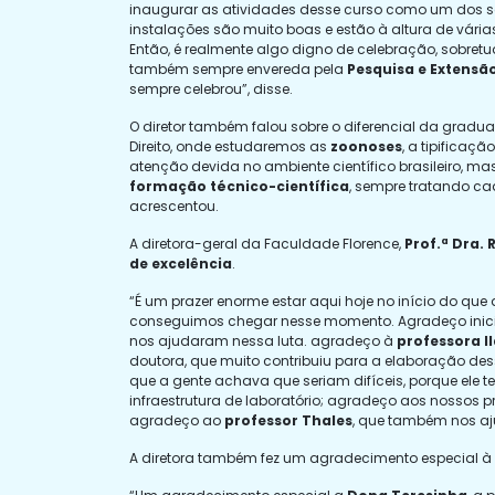
inaugurar as atividades desse curso como um dos se
instalações são muito boas e estão à altura de vária
Então, é realmente algo digno de celebração, sobre
também sempre envereda pela
Pesquisa e Extensã
sempre celebrou”, disse.
O diretor também falou sobre o diferencial da grad
Direito, onde estudaremos as
zoonoses
, a tipificaç
atenção devida no ambiente científico brasileiro, m
formação técnico-científica
, sempre tratando c
acrescentou.
A diretora-geral da Faculdade Florence,
Prof.ª Dra.
de
excelência
.
“É um prazer enorme estar aqui hoje no início do qu
conseguimos chegar nesse momento. Agradeço inicia
nos ajudaram nessa luta. agradeço à
professora I
doutora, que muito contribuiu para a elaboração de
que a gente achava que seriam difíceis, porque ele
infraestrutura de laboratório; agradeço aos nossos pr
agradeço ao
professor Thales
, que também nos aju
A diretora também fez um agradecimento especial à 