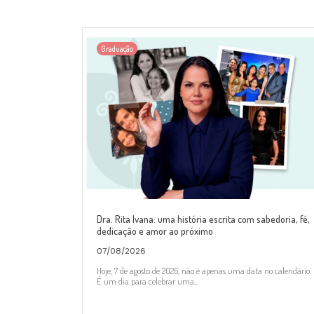
Graduação
Dra. Rita Ivana: uma história escrita com sabedoria, fé,
dedicação e amor ao próximo
07/08/2026
Hoje, 7 de agosto de 2026, não é apenas uma data no calendário.
É um dia para celebrar uma...