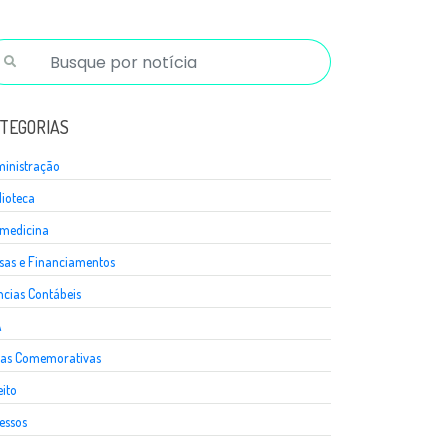
TEGORIAS
inistração
lioteca
medicina
sas e Financiamentos
ncias Contábeis
A
as Comemorativas
eito
essos