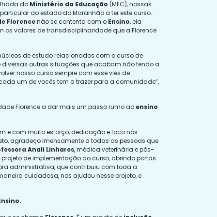
alhada do
Ministério da Educação
(MEC), nossas
particular do estado do Maranhão a ter este curso.
e Florence
não se contenta com o
Ensino
, ela
m os valores de transdisciplinaridade que a Florence
 núcleos de estudo relacionados com o curso de
 diversas outras situações que acabam não tendo a
volver nosso curso sempre com esse viés de
cada um de vocês tem a trazer para a comunidade”,
dade Florence a dar mais um passo rumo ao
ensino
ram e com muito esforço, dedicação e foco nós
jeto, agradeço imensamente a todas as pessoas que
fessora Anali Linhares
, médica veterinária e pós-
 projeto de implementação do curso, abrindo portas
etora administrativa, que contribuiu com toda a
 maneira cuidadosa, nos ajudou nesse projeto, e
Ensino.