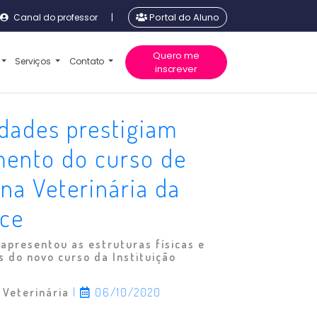
Canal do professor
|
Portal do Aluno
Quero me
Serviços
Contato
inscrever
dades prestigiam
mento do curso de
na Veterinária da
nce
apresentou as estruturas físicas e
 do novo curso da Instituição
 Veterinária
|
06/10/2020