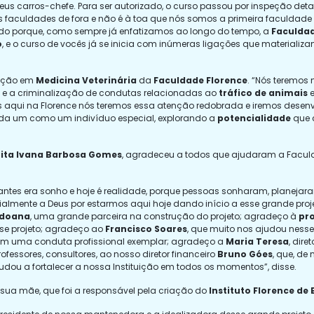
us carros-chefe. Para ser autorizado, o curso passou por inspeção det
s faculdades de fora e não é à toa que nós somos a primeira faculdade 
tudo porque, como sempre já enfatizamos ao longo do tempo, a
Faculdad
o
, e o curso de vocês já se inicia com inúmeras ligações que materializa
uação em
Medicina Veterinária
da
Faculdade Florence
. “Nós teremos
ão e a criminalização de condutas relacionadas ao
tráfico de animais
e
as aqui na Florence nós teremos essa atenção redobrada e iremos desen
ada um como um indivíduo especial, explorando a
potencialidade
que 
 Rita Ivana Barbosa Gomes
, agradeceu a todos que ajudaram a Facul
e antes era sonho e hoje é realidade, porque pessoas sonharam, planeja
lmente a Deus por estarmos aqui hoje dando início a esse grande pro
ldoana
, uma grande parceira na construção do projeto; agradeço à
pro
sse projeto; agradeço ao
Francisco Soares
, que muito nos ajudou nesse
 tem uma conduta profissional exemplar; agradeço a
Maria Teresa
, dir
ofessores, consultores, ao nosso diretor financeiro
Bruno Góes
, que, de
dou a fortalecer a nossa Instituição em todos os momentos”, disse.
sua mãe, que foi a responsável pela criação do
Instituto Florence de 