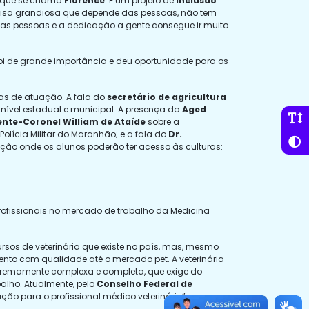
to que se chama
Florence
. É um projeto de
inclusão
a coisa grandiosa que depende das pessoas, não tem
das pessoas e a dedicação a gente consegue ir muito
oi de grande importância e deu oportunidade para os
eas de atuação. A fala do
secretário de agricultura
nível estadual e municipal. A presença da
Aged
nte-Coronel William de Ataíde
sobre a
Polícia Militar do Maranhão; e a fala do
Dr.
ução onde os alunos poderão ter acesso às culturas:
ofissionais no mercado de trabalho da Medicina
rsos de veterinária que existe no país, mas, mesmo
ento com qualidade até o mercado pet. A veterinária
xtremamente complexa e completa, que exige do
lho. Atualmente, pelo
Conselho Federal de
ção para o profissional médico veterinário”.