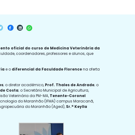
nto oficial do curso de Medicina Veterinária da
uldade, coordenadores, professores e alunos, que
ria
e o
diferencial da Faculdade Florence
na oferta
es
; o diretor acadêmico,
Prof. Thales de Andrade
; o
ide Costa
; o Secretário Municipal de Agricultura,
visão Veterinária da PM-MA,
Tenente-Coronel
 e Tecnologia do Maranhão (IFMA) campus Maracanã,
 Agropecuária do Maranhão (Aged),
Sr.ª Keylla