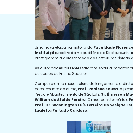
Uma nova etapa na história da
Faculdade Florenc
Instituição
, realizada no auditório do Direito, reuniu
a
prestigiaram a apresentação das estruturas físicas 
As autoridades presentes falaram sobre a importâ
de cursos de Ensino Superior.
Compuseram a mesa solene do lançamento a diretor
coordenador do curso,
Prof. Ronielle Sousa
; a pres
Pesca e Abastecimento de São Luís,
Sr. Émerson M
William de Ataíde Pereira
; O médico veterinário e
Prof. Dr. Washington Luís Ferreira Conceição Fer
Lauletta Furtado Cardoso
.