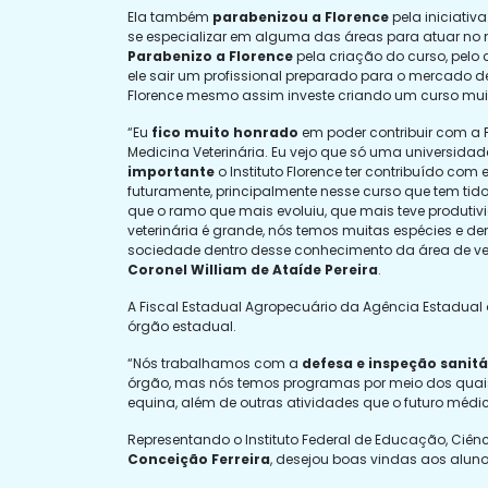
Ela também
parabenizou
a Florence
pela iniciativ
se especializar em alguma das áreas para atuar no m
Parabenizo a Florence
pela criação do curso, pelo 
ele sair um profissional preparado para o mercado 
Florence mesmo assim investe criando um curso muit
“Eu
fico muito honrado
em poder contribuir com a
Medicina Veterinária. Eu vejo que só uma universida
importante
o Instituto Florence ter contribuído co
futuramente, principalmente nesse curso que tem 
que o ramo que mais evoluiu, que mais teve produtiv
veterinária é grande, nós temos muitas espécies e d
sociedade dentro desse conhecimento da área de veter
Coronel William de Ataíde Pereira
.
A Fiscal Estadual Agropecuário da Agência Estadua
órgão estadual.
“Nós trabalhamos com a
defesa e inspeção sanitá
órgão, mas nós temos programas por meio dos quais 
equina, além de outras atividades que o futuro médi
Representando o Instituto Federal de Educação, Ciên
Conceição Ferreira
, desejou boas vindas aos alunos