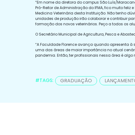
“Em nome da diretora do campus São Luís/Maracan
Pró-Reitor de Administração do IFMA, fico muito fel
Medicina Veterinária desta Instituição. Não tenho 
unidades de produção irão colaborar e contribuir pa
formação dos novos veterinários. Peço a todos os al
O Secretário Municipal de Agricultura, Pesca e Abaste
“A Faculdade Florence avança quando apresenta à so
uma das áreas de maior importância no atual cenári
pandemia. Então, ter profissionais nessa área é algo
#TAGS:
GRADUAÇÃO
LANÇAMENT