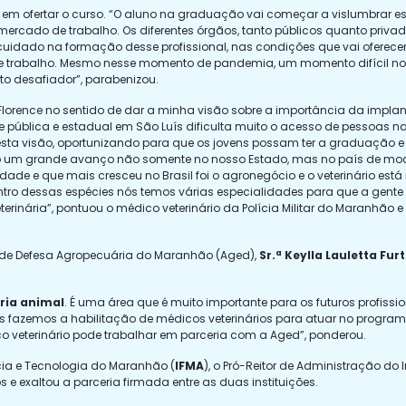
a em ofertar o curso. “O aluno na graduação vai começar a vislumbrar es
ercado de trabalho. Os diferentes órgãos, tanto públicos quanto priva
cuidado na formação desse profissional, nas condições que vai oferecer 
de trabalho. Mesmo nesse momento de pandemia, um momento difícil no 
o desafiador”, parabenizou.
 Florence no sentido de dar a minha visão sobre a importância da im
de pública e estadual em São Luís dificulta muito o acesso de pessoas 
m esta visão, oportunizando para que os jovens possam ter a graduação 
tido um grande avanço não somente no nosso Estado, mas no país de m
idade e que mais cresceu no Brasil foi o agronegócio e o veterinário es
entro dessas espécies nós temos várias especialidades para que a gent
inária”, pontuou o médico veterinário da Polícia Militar do Maranhão e
l de Defesa Agropecuária do Maranhão (Aged),
Sr.ª Keylla Lauletta Fu
ria animal
. É uma área que é muito importante para os futuros profiss
fazemos a habilitação de médicos veterinários para atuar no programa
co veterinário pode trabalhar em parceria com a Aged”, ponderou.
cia e Tecnologia do Maranhão (
IFMA
), o Pró-Reitor de Administração do In
 e exaltou a parceria firmada entre as duas instituições.