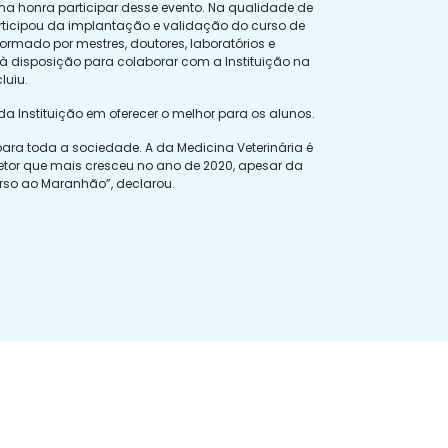
uma honra participar desse evento. Na qualidade de
articipou da implantação e validação do curso de
rmado por mestres, doutores, laboratórios e
 à disposição para colaborar com a Instituição na
luiu.
 Instituição em oferecer o melhor para os alunos.
ra toda a sociedade. A da Medicina Veterinária é
tor que mais cresceu no ano de 2020, apesar da
urso ao Maranhão”, declarou.