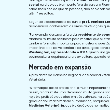
“Um agradecimento especial a
Dona Teresinha
, a
social
, eu digo que é um ponto fora da curva, a Flo
nada mais rico do que as pessoas, elas são decisiv
além”, ressaltou.
Segundo o coordenador do curso,
prof. Ronielle S
acadêmicos conhecerem as áreas de atuações que c
“Por exemplo, destaco a fala da
presidente do cons
também foi muito pertinente para mostrar que o E
também foi muito importante para mostrar a questão 
importância de ser veterinário e as atribuições do vet
Washington, representando o IFMA
, que foi um g
bovinocultura, caprinocultura e avicultura, que são r
Mercado em expansão
A presidente do Conselho Regional de Medicina Veteri
Veterinária.
“A formação desse profissional é muito importante n
assim, ainda existe uma demanda muito grande por e
hoje é a profissão que atua em três vertentes: na 
graduando uma formação humanística, porque vai l
Medicina Veterinária
, que é o órgão que normatiza 