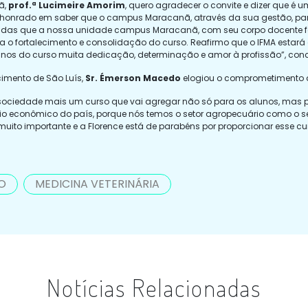
ã,
prof.ª Lucimeire Amorim
, quero agradecer o convite e dizer que é 
iz e honrado em saber que o campus Maracanã, através da sua gestão, p
dúvidas que a nossa unidade campus Maracanã, com seu corpo docente fo
ra o fortalecimento e consolidação do curso. Reafirmo que o IFMA estará
unos do curso muita dedicação, determinação e amor à profissão”, conc
cimento de São Luís,
Sr. Émerson Macedo
elogiou o comprometimento da
ciedade mais um curso que vai agregar não só para os alunos, mas pa
o econômico do país, porque nós temos o setor agropecuário como o se
 muito importante e a Florence está de parabéns por proporcionar esse c
O
MEDICINA VETERINÁRIA
Notícias Relacionadas