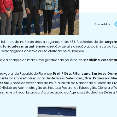
Compartilhe :
e
foi iniciada na tarde dessa segunda-feira (5). A solenidade de
lançame
utoridades maranhenses
, direção-geral e direção acadêmica da fac
e pedagógicas do novo curso ofertado pela Florence.
ncia da criação de mais uma graduação na área de
Medicina Veteriná
a-geral da Faculdade Florence,
Prof.ª Dra. Rita Ivana Barbosa Gom
idente do Conselho Regional de Medicina Veterinária,
Dra. Francisca Ne
acedo
; O médico veterinário da Polícia Militar do Maranhão e Chefe da Di
 Pró-Reitor de Administração do Instituto Federal de Educação, Ciência
reira;
e a Fiscal Estadual Agropecuário da Agência Estadual de Defesa