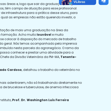
sas áreas e, logo que sair da graduação, vai querer
dos, têm campo de atuação para esse profissional.
de infraestrutura para a prática desse aluno, para
qual as empresas não estão querendo investir, a
plantação de mais uma graduação na área da
na formação. Acho muito
louvável
e muito
e se colocar à disposição do mercado de trabalho
odo geral. Nós temos acompanhado pela imprensa
tá imbuído nesta parcela do agronegócio. O ramo da
e possa conhecer e prestar uma atividade para a
 Chefe da Divisão Veterinária da PM-MA,
Tenente-
rtado Cardoso
, detalhou o trabalho do veterinário no
ionais adentrarem, não só trabalhando diretamente no
 de brucelose e tuberculose, de anemia infecciosa
stituto,
Prof. Dr. Washington Luís Ferreira