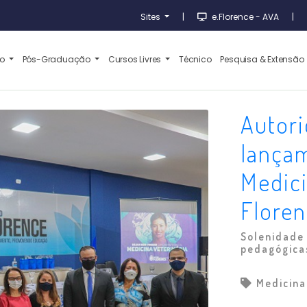
Sites
|
e.Florence - AVA
|
ão
Pós-Graduação
Cursos Livres
Técnico
Pesquisa & Extensão
Autori
lança
Medici
Flore
Solenidade 
pedagógicas
Medicina