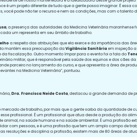
 presidente de nossa mantenedora e a idealizadora desse grande proje
rence é um projeto diferente de tudo que a gente possa imaginar. É ess
as, você pode não ter o recurso e nem as condições, mas com o talento 
ousa
, a presença das autoridades da Medicina Veterinária maranhense f
ada um representa em seu âmbito de trabalho.
elho
a respeito das atribuições que ela exerce e da importância das ár
stado mantém essa preocupação da
Vigilância Sanitária
em inspeção a 
da fiscalização. Outro momento ímpar para o evento foi a fala do
Tene
erinário militar, que é responsável pela saúde dos equinos e dos cães da 
rande parceiro no lançamento do curso, e que apresenta a área de prod
elevantes na Medicina Veterinária”, pontuou.
nária,
Dra. Francisca Neide Costa
, destacou a grande demanda de pr
o mercado de trabalho, por mais que a gente saiba da quantidade de cu
sse profissional. É um profissional que atua desde a produção do alim
saúde animal, na saúde humana e na saúde ambiental. É uma profissão e
idar com pessoas, e é uma profissão que tem um amplo campo de traba
as resoluções e disciplina a profissão, existem mais de 80 áreas de atua