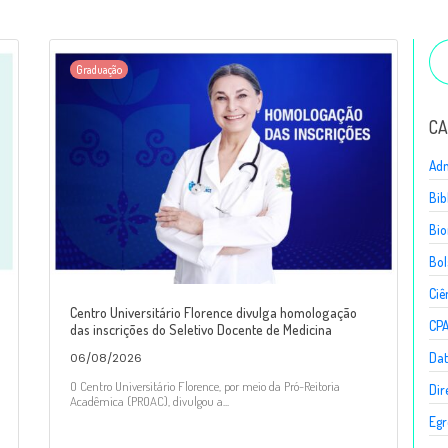
Graduação
CA
Adm
Bib
Bio
Bol
Ciê
Centro Universitário Florence divulga homologação
CP
das inscrições do Seletivo Docente de Medicina
Dat
06/08/2026
O Centro Universitário Florence, por meio da Pró-Reitoria
Dir
Acadêmica (PROAC), divulgou a...
Egr