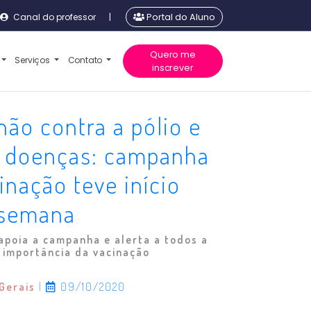
Canal do professor
|
Portal do Aluno
Quero me
Serviços
Contato
inscrever
ão contra a pólio e
s doenças: campanha
inação teve início
 semana
apoia a campanha e alerta a todos a
 importância da vacinação
 Gerais
|
09/10/2020