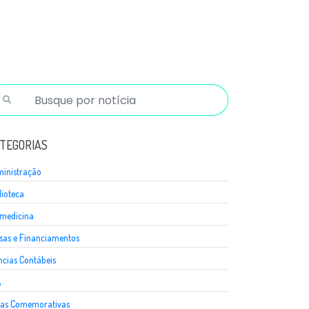
TEGORIAS
inistração
lioteca
medicina
sas e Financiamentos
ncias Contábeis
A
as Comemorativas