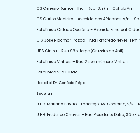
CS Genésio Ramos Filho – Rua 13, s/n – Cohab Anil
CS Carlos Macieira – Avenida dos Africanos, s/n – 
Policlínica Cidade Operária – Avenida Principal, Cida
C.S José Ribamar Frazão – rua Tancredo Neves, sem 
UBS Cintra – Rua São Jorge (Cruzeiro do Anil)
Policlínica Vinhais – Rua 2, sem número, Vinhais
Policlínica Vila Luizão
Hospital Dr. Genésio Rêgo
Escolas
U.E.B. Mariana Pavão – Endereço: Av. Contorno, S/N –
U.E.B. Frederico Chaves – Rua Presidente Dutra, São F