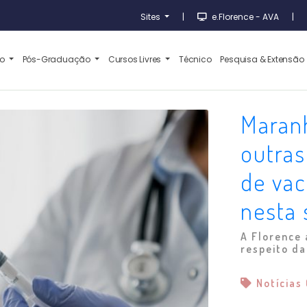
Sites
|
e.Florence - AVA
|
ão
Pós-Graduação
Cursos Livres
Técnico
Pesquisa & Extensão
Maranh
outra
de vac
nesta
A Florence 
respeito da
Notícias