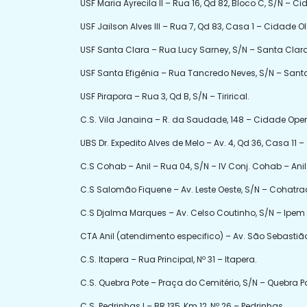
USF Maria Ayrecila II – Rua 16, Qd 82, Bloco C, S/N – C
USF Jailson Alves III – Rua 7, Qd 83, Casa 1 – Cidade O
USF Santa Clara – Rua Lucy Sarney, S/N – Santa Clara
USF Santa Efigênia – Rua Tancredo Neves, S/N – Santa
USF Pirapora – Rua 3, Qd B, S/N – Tirirical.
C.S. Vila Janaina – R. da Saudade, 148 – Cidade Oper
UBS Dr. Expedito Alves de Melo – Av. 4, Qd 36, Casa 11
C.S Cohab – Anil – Rua 04, S/N – IV Conj. Cohab – Anil
C.S Salomão Fiquene – Av. Leste Oeste, S/N – Cohatra
C.S Djalma Marques – Av. Celso Coutinho, S/N – Ipem 
CTA Anil (atendimento especifico) – Av. São Sebastião,
C.S. Itapera – Rua Principal, Nº 31 – Itapera.
C.S. Quebra Pote – Praça do Cemitério, S/N – Quebra Po
C.S. Pedrinhas I – BR 135, Km 12, Nº 26 – Pedrinhas.