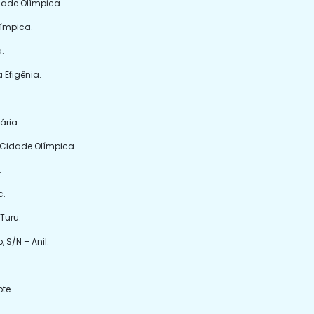
idade Olímpica.
límpica.
.
 Efigênia.
ária.
 – Cidade Olímpica.
.
c.
Turu.
 S/N – Anil.
te.