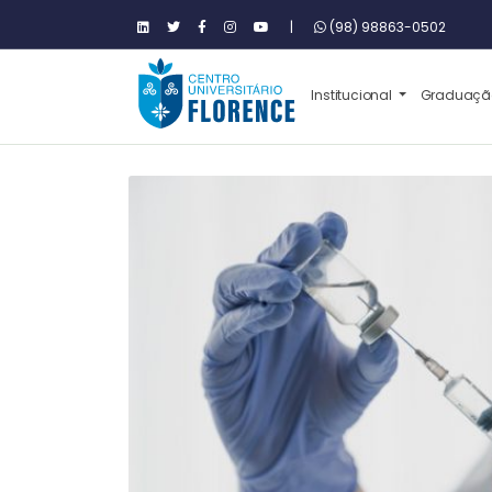
|
(98) 98863-0502
Institucional
Graduaç