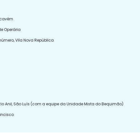
Sacavém
de Operária
número, Vila Nova República
 Rio Anil, São Luís (com a equipe da Unidade Mista do Bequimão)
rancisco