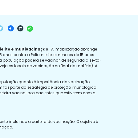
elite e multivacinação
. A mobilização abrange
anos contra a Poliomielite, e menores de 15 anos
, a população poderá se vacinar, de segunda a sexta-
(veja os locais de vacinação no final da matéria). A
a população quanto à importância da vacinação,
ém faz parte da estratégia de proteção imunológica
arteira vacinal aos pacientes que estiverem com o
e, incluindo a carteira de vacinação. O objetivo é
inação.