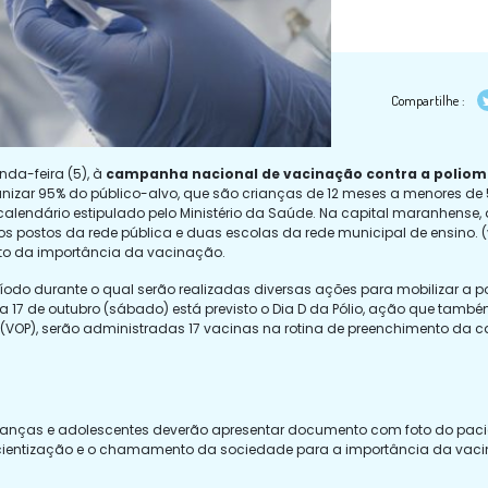
Compartilhe :
nda-feira (5), à
campanha nacional de vacinação contra a poliomi
izar 95% do público-alvo, que são crianças de 12 meses a menores de 5 
calendário estipulado pelo Ministério da Saúde. Na capital maranhense
todos postos da rede pública e duas escolas da rede municipal de ensino. 
ito da importância da vacinação.
eríodo durante o qual serão realizadas diversas ações para mobilizar 
a 17 de outubro (sábado) está previsto o Dia D da Pólio, ação que tamb
 (VOP), serão administradas 17 vacinas na rotina de preenchimento da c
ianças e adolescentes deverão apresentar documento com foto do pacient
scientização e o chamamento da sociedade para a importância da vac