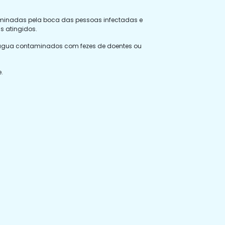
liminadas pela boca das pessoas infectadas e
s atingidos.
s e água contaminados com fezes de doentes ou
.