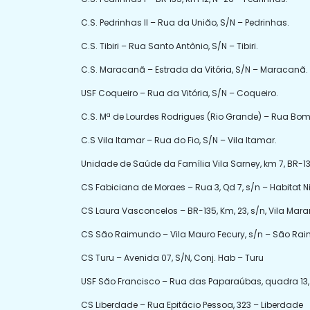
C.S. Pedrinhas II – Rua da União, S/N – Pedrinhas.
C.S. Tibiri – Rua Santo Antônio, S/N – Tibiri.
C.S. Maracanã – Estrada da Vitória, S/N – Maracanã.
USF Coqueiro – Rua da Vitória, S/N – Coqueiro.
C.S. Mª de Lourdes Rodrigues (Rio Grande) – Rua Bo
C.S Vila Itamar – Rua do Fio, S/N – Vila Itamar.
Unidade de Saúde da Família Vila Sarney, km 7, BR-1
CS Fabiciana de Moraes – Rua 3, Qd 7, s/n – Habitat 
CS Laura Vasconcelos – BR-135, Km, 23, s/n, Vila Mar
CS São Raimundo – Vila Mauro Fecury, s/n – São Ra
CS Turu – Avenida 07, S/N, Conj. Hab – Turu
USF São Francisco – Rua das Paparaúbas, quadra 13, l
CS Liberdade – Rua Epitácio Pessoa, 323 – Liberdade