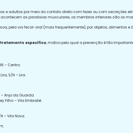
ças e adultos por meio do contato direto com fezes ou com secreções e
 acontecem as paralisias musculares, os membros inferiores são os mai
ssoa, pela via fecal-oral (mais frequentemente), por objetos, alimento
 tratamento específico
, motivo pelo qual a prevenção é tão importante
6 – Centro.
ra, S/N – Lira.
/N – Anjo da Guarda.
ey Filho – Vila Embratel.
N – Vila Nova.
im.