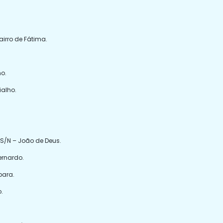
airro de Fátima.
ho.
ialho.
 S/N – João de Deus.
ernardo.
bara.
o.