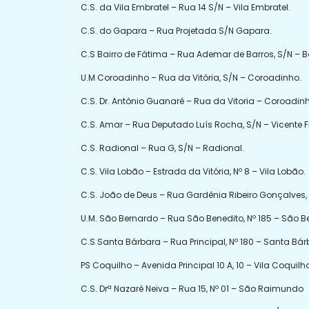
C.S. da Vila Embratel – Rua 14 S/N – Vila Embratel.
C.S. do Gapara – Rua Projetada S/N Gapara.
C.S Bairro de Fátima – Rua Ademar de Barros, S/N – B
U.M Coroadinho – Rua da Vitória, S/N – Coroadinho.
C.S. Dr. Antônio Guanaré – Rua da Vitoria – Coroadin
C.S. Amar – Rua Deputado Luís Rocha, S/N – Vicente F
C.S. Radional – Rua G, S/N – Radional.
C.S. Vila Lobão – Estrada da Vitória, Nº 8 – Vila Lobão.
C.S. João de Deus – Rua Gardênia Ribeiro Gonçalves,
U.M. São Bernardo – Rua São Benedito, Nº 185 – São B
C.S Santa Bárbara – Rua Principal, Nº 180 – Santa Bár
PS Coquilho – Avenida Principal 10 A, 10 – Vila Coquilh
C.S. Drª Nazaré Neiva – Rua 15, Nº 01 – São Raimundo