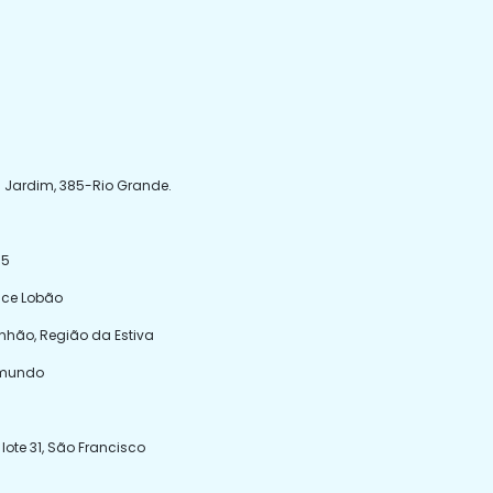
m Jardim, 385-Rio Grande.
35
Nice Lobão
anhão, Região da Estiva
imundo
ote 31, São Francisco