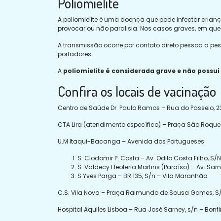
Poliomielite
A poliomielite é uma doença que pode infectar crian
provocar ou não paralisia. Nos casos graves, em que
A transmissão ocorre por contato direto pessoa a pe
portadores.
A
poliomielite é considerada grave e não possui
Confira os locais de vacinação
Centro de Saúde Dr. Paulo Ramos – Rua do Passeio, 23
CTA Lira (atendimento específico) – Praça São Roque Li
U.M Itaqui-Bacanga – Avenida dos Portugueses
S. Clodomir P. Costa – Av. Odilo Costa Filho, S
S. Valdecy Eleoteria Martins (Paraíso) – Av. Sarn
S Yves Parga – BR 135, S/n – Vila Maranhão.
C.S. Vila Nova – Praça Raimundo de Sousa Gomes, S/
Hospital Aquiles Lisboa – Rua José Sarney, s/n – Bonf