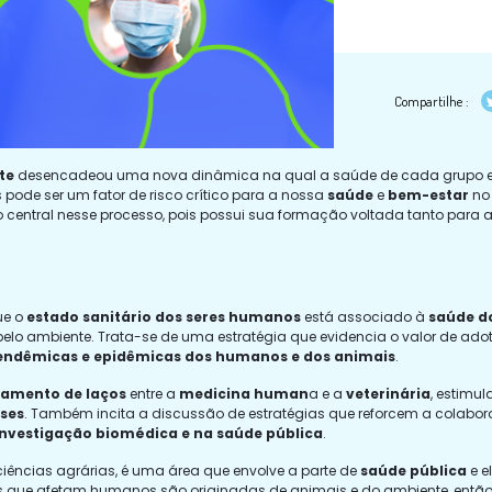
Compartilhe :
te
desencadeou uma nova dinâmica na qual a saúde de cada grupo est
 pode ser um fator de risco crítico para a nossa
saúde
e
bem-estar
no 
o central nesse processo, pois possui sua formação voltada tanto para
ue o
estado sanitário dos seres humanos
está associado à
saúde d
elo ambiente. Trata-se de uma estratégia que evidencia o valor de ad
s endêmicas e epidêmicas dos humanos e dos animais
.
tamento de laços
entre a
medicina human
a e a
veterinária
, estimu
ses
. Também incita a discussão de estratégias que reforcem a colabo
investigação biomédica e na saúde pública
.
iências agrárias, é uma área que envolve a parte de
saúde pública
e e
que afetam humanos são originadas de animais e do ambiente, então, q