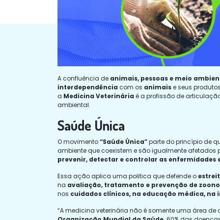
A confluência de
animais, pessoas e meio ambien
interdependência
com os
animais
e seus produtos
a
Medicina Veterinária
é a profissão de articulaçã
ambiental.
Saúde Única
O movimento
“Saúde Única”
parte do princípio de q
ambiente que coexistem e são igualmente afetados p
prevenir, detectar e controlar as enfermidade
Essa ação aplica uma politica que defende o
estrei
na
avaliação, tratamento e prevenção de zoono
nos
cuidados clínicos, na educação médica, na 
“A medicina veterinária não é somente uma área de c
Organização Mundial da Saúde,
60% das doenças 