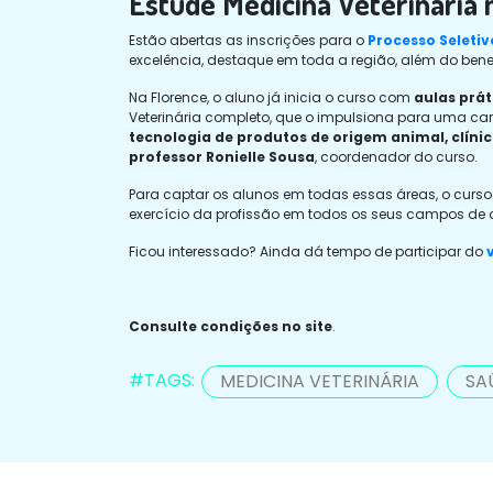
Estude Medicina Veterinária 
Estão abertas as inscrições para o
Processo Seletiv
excelência, destaque em toda a região, além do ben
Na Florence, o aluno já inicia o curso com
aulas prát
Veterinária completo, que o impulsiona para uma c
tecnologia de produtos de origem animal, clíni
professor Ronielle Sousa
, coordenador do curso.
Para captar os alunos em todas essas áreas, o curso
exercício da profissão em todos os seus campos de a
Ficou interessado? Ainda dá tempo de participar do
v
Consulte condições no site
.
#TAGS:
MEDICINA VETERINÁRIA
SA