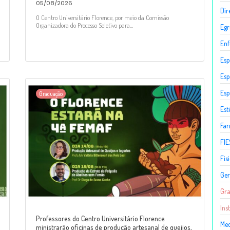
05/08/2026
Dir
O Centro Universitário Florence, por meio da Comissão
Organizadora do Processo Seletivo para...
Egr
En
Esp
Esp
Esp
Graduação
Est
Fa
FIE
Fis
Ger
Gr
Ins
Professores do Centro Universitário Florence
Med
ministrarão oficinas de produção artesanal de queijos,