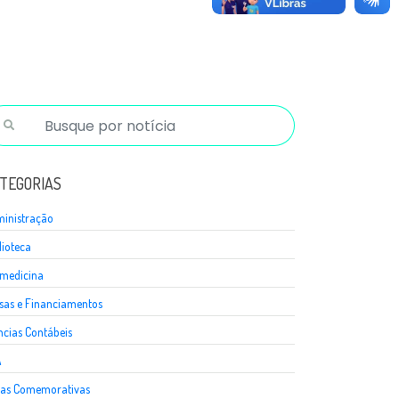
TEGORIAS
inistração
lioteca
medicina
sas e Financiamentos
ncias Contábeis
A
as Comemorativas