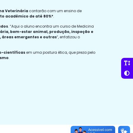
na Veterinária
contarão com um ensino de
ito acadêmico de até 80%*
.
ados
. “Aqui o aluno encontra um curso de Medicina
tária, bem-estar animal, produção, inspeção e
, áreas emergentes e outras
”, enfatizou o
-científicas
em uma postura ética, que preza pelo
ismo
.