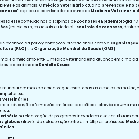
biente e os animais. O
médico veterinário
atua na
prevenção e no c
oonoses
”, explicou o coordenador do curso de
Medicina Veterinária d
essa esse conteúdo nas disciplinas de
Zoonoses
e
Epidemiologia
. “
ções
(municipais, estaduais ou federal),
controle de zoonoses
, dentre
a
é reconhecida por organizações internacionais como a
Organização 
ultura
(FAO)
e a
Organização Mundial da Saúde (OMS)
.
nimal e o meio ambiente. O médico veterinário está atuando em cima d
risou o coordenador
Ronielle Sousa
.
l mundial por meio da colaboração entre todas as ciências da saúde, 
 importantes;
is
veterinários
;
ra a educação e formação em áreas específicas, através de uma maio
lica
;
erinário
na elaboração de programas inovadores que contribuam para
os globais
através da colaboração entre as múltiplas profissões:
Medic
Pública
.