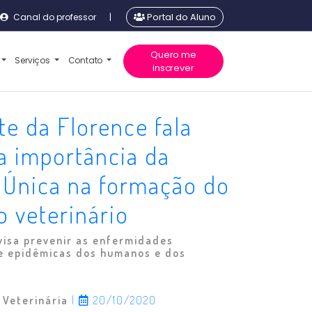
Canal do professor
|
Portal do Aluno
Quero me
Serviços
Contato
inscrever
e da Florence fala
a importância da
 Única na formação do
 veterinário
visa prevenir as enfermidades
e epidêmicas dos humanos e dos
 Veterinária
|
20/10/2020