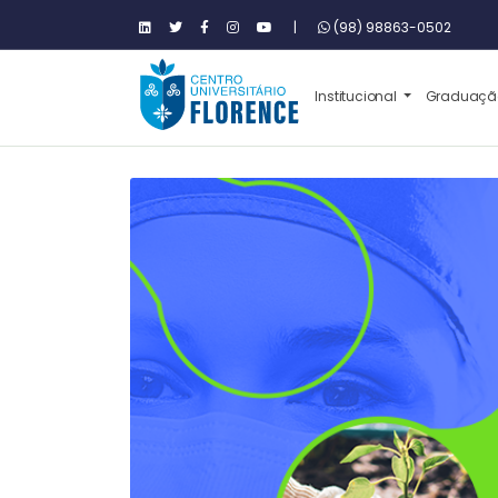
|
(98) 98863-0502
Institucional
Graduaç