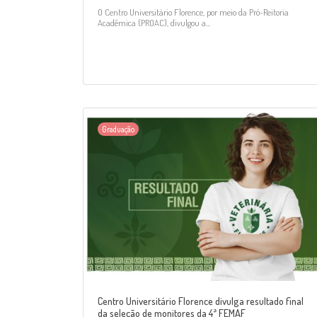
O Centro Universitário Florence, por meio da Pró-Reitoria
Acadêmica (PROAC), divulgou a...
Graduação
Centro Universitário Florence divulga resultado final
da seleção de monitores da 4ª FEMAF