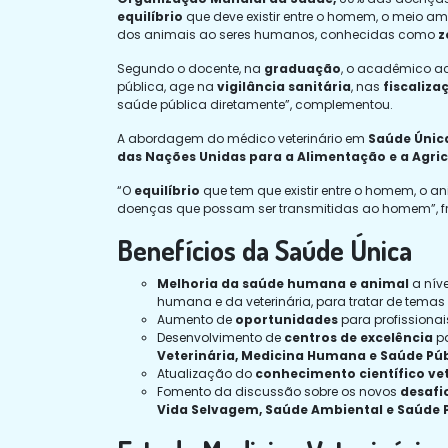
equilíbrio
que deve existir entre o homem, o meio am
dos animais ao seres humanos, conhecidas como
z
Segundo o docente, na
graduação
, o acadêmico ac
pública, age na
vigilância sanitária
, nas
fiscaliza
saúde pública diretamente”, complementou.
A abordagem do médico veterinário em
Saúde Únic
das Nações Unidas para a Alimentação e a Agric
“O
equilíbrio
que tem que existir entre o homem, o a
doenças que possam ser transmitidas ao homem”, f
Benefícios da Saúde Única
Melhoria da saúde humana e animal
a níve
humana e da veterinária, para tratar de temas
Aumento de
oportunidades
para profissiona
Desenvolvimento de
centros de excelência
pa
Veterinária, Medicina Humana e Saúde Púb
Atualização do
conhecimento científico vet
Fomento da discussão sobre os novos
desafi
Vida Selvagem, Saúde Ambiental e Saúde 