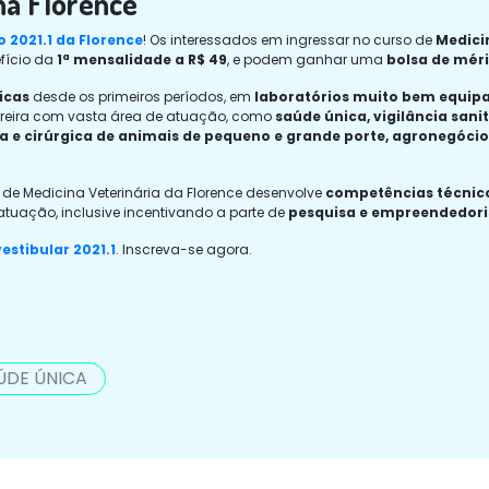
na Florence
o 2021.1 da Florence
! Os interessados em ingressar no curso de
Medici
efício da
1ª mensalidade a R$ 49
, e podem ganhar uma
bolsa de mér
icas
desde os primeiros períodos, em
laboratórios muito bem equip
arreira com vasta área de atuação, como
saúde única, vigilância sani
ca e cirúrgica de animais de pequeno e grande porte, agronegócio
 de Medicina Veterinária da Florence desenvolve
competências técnico
tuação, inclusive incentivando a parte de
pesquisa e empreendedor
estibular 2021.1
. Inscreva-se agora.
ÚDE ÚNICA