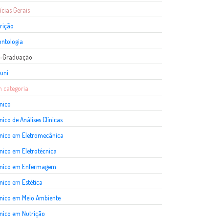
ícias Gerais
rição
ntologia
s-Graduação
uni
 categoria
nico
nico de Análises Clínicas
nico em Eletromecânica
nico em Eletrotécnica
cnico em Enfermagem
nico em Estética
nico em Meio Ambiente
nico em Nutrição