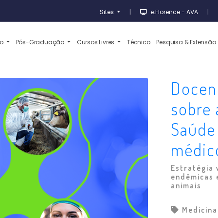
Sites
|
e.Florence - AVA
|
ão
Pós-Graduação
Cursos Livres
Técnico
Pesquisa & Extensão
Docent
sobre 
Saúde
médico
Estratégia 
endêmicas 
animais
Medicina