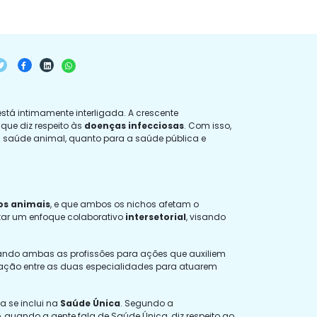
á intimamente interligada. A crescente
que diz respeito às
doenças infecciosas
. Com isso,
 a saúde animal, quanto para a saúde pública e
os animais
, e que ambos os nichos afetam o
otar um enfoque colaborativo
intersetorial
, visando
lando ambas as profissões para ações que auxiliem
ração entre as duas especialidades para atuarem
la se inclui na
Saúde Única
. Segundo a
uando a gente fala de Saúde Única, diz respeito ao