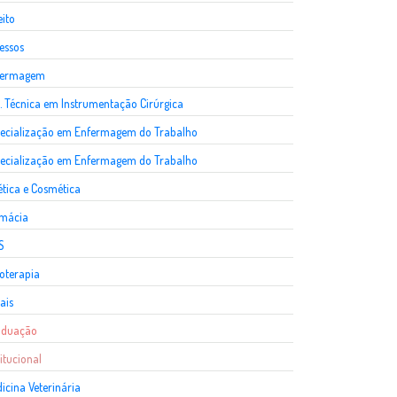
eito
essos
fermagem
. Técnica em Instrumentação Cirúrgica
ecialização em Enfermagem do Trabalho
ecialização em Enfermagem do Trabalho
ética e Cosmética
rmácia
S
ioterapia
ais
aduação
titucional
icina Veterinária