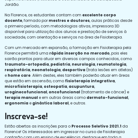
Jordão.
Na Florence, os estudantes contam com
excelente corpo
docente
, formado por
mestres e doutores
, aulas práticas desde
o primeiro período, com metodologias ativas, impressora 3D
disponível para utilização dos alunos e prestação de serviços à
sociedade, com orientação e serviços na área de Fisioterapia.
Com um mercado em expansão, a formação em Fisioterapia pela
Florence permitirá uma
rápida inserção no mercado
, pois eles
sairão prontos para atuar em diversos campos conhecidos, como
traumato-ortopedia
,
pediatria
,
neurologia
,
reumatologia
,
respiratória
,
neonatologia
,
desportiva
(trata lesões em atletas)
e
home care
. Além destes, eles também poderão atuar em áreas
que estão em ascensão, como
fisioterapia integrativa
,
microfisioterapia
,
osteopatia
,
acupuntura
,
uroginecofuncional
,
oncofuncional
(tratamento de câncer) e
terapia manual
e em outras áreas como
dermato-funcional
,
ergonomia
e
ginástica laboral
, e outros.
Inscreva-se!
Estão abertas as inscrições para o
Processo Seletivo 2021.1
da
Florence! Os interessados em ingressar no curso de Fisioterapia
contarão com um ensino de excelência, destaque em toda a