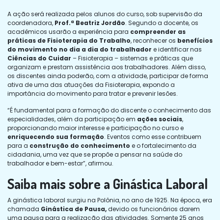
A ação será realizada pelos alunos do curso, sob supervisão da
coordenadora,
Prof.ª Beatriz Jordão
. Segundo a docente, os
acadêmicos usarão a experiência para
compreender as
práticas de Fisioterapia do Trabalho
, reconhecer os
benefícios
do movimento no dia a dia do trabalhador
e identificar nas
Ciências do Cuidar
– Fisioterapia – sistemas e práticas que
organizam e prestam assistência aos trabalhadores. Além disso,
os discentes ainda poderão, com a atividade, participar de forma
ativa de uma das atuações da Fisioterapia, expondo a
importância do movimento para tratar e prevenir lesões.
“É fundamental para a formação do discente o conhecimento das
especialidades, além da participação em
ações sociais
,
proporcionando maior interesse e participação no curso e
enriquecendo sua formação
. Eventos como esse contribuem
para a
construção do conhecimento
e o fortalecimento da
cidadania, uma vez que se propõe a pensar na saúde do
trabalhador e bem-estar”, afirmou.
Saiba mais sobre a Ginástica Laboral
A ginástica laboral surgiu na Polônia, no ano de 1925. Na época, era
chamada
Ginástica de Pausa,
devido os funcionários darem
uma pausa para a realização das atividades. Somente 25 anos