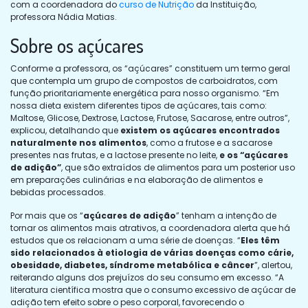
com a coordenadora do
curso de Nutrição
da Instituição,
professora Nádia Matias.
Sobre os açúcares
Conforme a professora, os “açúcares” constituem um termo geral
que contempla um grupo de compostos de carboidratos, com
função prioritariamente energética para nosso organismo. “Em
nossa dieta existem diferentes tipos de açúcares, tais como:
Maltose, Glicose, Dextrose, Lactose, Frutose, Sacarose, entre outros”,
explicou, detalhando que
existem os açúcares encontrados
naturalmente nos alimentos
, como a frutose e a sacarose
presentes nas frutas, e a lactose presente no leite,
e os “açúcares
de adição”
, que são extraídos de alimentos para um posterior uso
em preparações culinárias e na elaboração de alimentos e
bebidas processados.
Por mais que os “
açúcares de adição
” tenham a intenção de
tornar os alimentos mais atrativos, a coordenadora alerta que há
estudos que os relacionam a uma série de doenças. “
Eles têm
sido relacionados à etiologia de várias doenças como cárie,
obesidade, diabetes, síndrome metabólica e câncer
”, alertou,
reiterando alguns dos prejuízos do seu consumo em excesso. “A
literatura científica mostra que o consumo excessivo de açúcar de
adição tem efeito sobre o peso corporal, favorecendo o