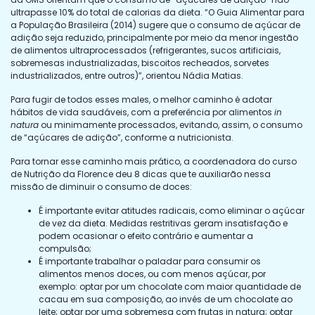
ultrapasse 10% do total de calorias da dieta. “O Guia Alimentar para
a População Brasileira (2014) sugere que o consumo de açúcar de
adição seja reduzido, principalmente por meio da menor ingestão
de alimentos ultraprocessados (refrigerantes, sucos artificiais,
sobremesas industrializadas, biscoitos recheados, sorvetes
industrializados, entre outros)”, orientou Nádia Matias.
Para fugir de todos esses males, o melhor caminho é adotar
hábitos de vida saudáveis, com a preferência por alimentos
in
natura
ou minimamente processados, evitando, assim, o consumo
de “açúcares de adição”, conforme a nutricionista.
Para tornar esse caminho mais prático, a coordenadora do curso
de Nutrição da Florence deu 8 dicas que te auxiliarão nessa
missão de diminuir o consumo de doces:
É importante evitar atitudes radicais, como eliminar o açúcar
de vez da dieta. Medidas restritivas geram insatisfação e
podem ocasionar o efeito contrário e aumentar a
compulsão;
É importante trabalhar o paladar para consumir os
alimentos menos doces, ou com menos açúcar, por
exemplo: optar por um chocolate com maior quantidade de
cacau em sua composição, ao invés de um chocolate ao
leite; optar por uma sobremesa com frutas in natura; optar