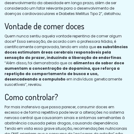
desenvolvimento da obesidade em longo prazo, além de ser
considerado um fator relevante para o desenvolvimento de
doenças cardiovasculares e Diabetes Mellitus Tipo 2”, detalhou.
Vontade de comer doces
Quem nunca sentiu aquela vontade repentina de comer algum
doce? Essa sensação, de acordo com a professora Nádia, é
cientificamente comprovada, tendo em vista que
as substâncias
doces estimulam áreas cerebrais responsáveis pela
sensação do prazer, induzindo a liberação de endorfinas
.
“Além disso, foi demonstrado que os
alimentos de sabor doce
aumentam a concentração de dopamina, que reforça a
repetição do comportamento de busca e uso,
desencadeando a compulsão
em indivíduos geneticamente
suscetíveis”, revelou.
Como controlar?
Por mais inofensivo que possa parecer, consumir doces em
excesso e de forma repetitiva pode levar a alterações no sistema
nervoso central que causariam sinais e sintomas semelhantes à
abstinência causada pelas drogas, causando dependência.
Tendo em vista essa grave situação, recomendações nutricionais
da OMS orientam que o consumo de “açúcares de adição” não