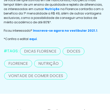
Se você sempre sonhou em ser nutricionista, não perca mais
tempo! Além de um ensino de qualidade e repleto de diferenciais,
os interessados em cursar
Nutrição
na Florence contarão com o
benefício da 1ª mensalidade a R$ 49, além de outras vantagens
exclusivas, como a possibilidade de conseguir uma bolsa de
mérito acadêmico de até 80%*.
Ficou interessado?
Inscreva-se agora no vestibular 2021.1
.
*Confira o edital
aqui
.
#TAGS:
DICAS FLORENCE
DOCES
FLORENCE
NUTRIÇÃO
VONTADE DE COMER DOCES