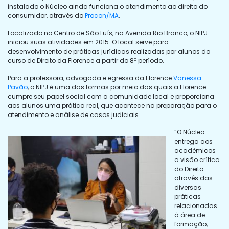
instalado o Núcleo ainda funciona o atendimento ao direito do
consumidor, através do
Procon/MA
.
Localizado no Centro de São Luís, na Avenida Rio Branco, o NIPJ
iniciou suas atividades em 2015. O local serve para
desenvolvimento de práticas jurídicas realizadas por alunos do
curso de Direito da Florence a partir do 8º período.
Para a professora, advogada e egressa da Florence
Vanessa
Pavão
, o NIPJ é uma das formas por meio das quais a Florence
cumpre seu papel social com a comunidade local e proporciona
aos alunos uma prática real, que acontece na preparação para o
atendimento e análise de casos judiciais.
“O Núcleo
entrega aos
acadêmicos
a visão crítica
do Direito
através das
diversas
práticas
relacionadas
à área de
formação,