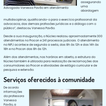
assegurando
uma
Advogada Vanessa Pavão em atendimento
abordagem
multidisciplinar, qualificando-o para o exercício profissional da
advocacia, das demais profissões jurídicas e o diálogo com o
público”, destacou Vanessa Pavão.
Desde a sua inauguração, o Núcleo realizou aproximadamente 300
atendimentos no Procon e 241 processos judiciais. O atendimento
no NIPJ acontece de segunda a sexta, das 8h às 12h e das 14h às
18h e no Procon das 8h às 12h.
Além dos atendimentos, nos horários em aberto, a estrutura do
Núcleo também é utilizada para realização de reclamações dos
consumidores ao Procon e atividades de estágio curricular e de
pesquisa e extensão.
Serviços oferecidos à comunidade
De acordo
informações
da professora
Vanessa
Pavão, a