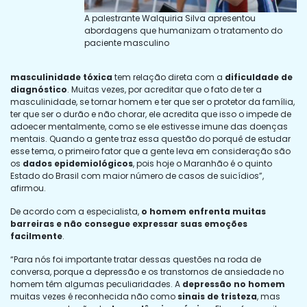
A palestrante Walquiria Silva apresentou
abordagens que humanizam o tratamento do
paciente masculino
masculinidade tóxica
tem relação direta com a
dificuldade de
diagnóstico
. Muitas vezes, por acreditar que o fato de ter a
masculinidade, se tornar homem e ter que ser o protetor da família,
ter que ser o durão e não chorar, ele acredita que isso o impede de
adoecer mentalmente, como se ele estivesse imune das doenças
mentais. Quando a gente traz essa questão do porquê de estudar
esse tema, o primeiro fator que a gente leva em consideração são
os
dados epidemiológicos
, pois hoje o Maranhão é o quinto
Estado do Brasil com maior número de casos de suicídios”,
afirmou.
De acordo com a especialista,
o homem enfrenta muitas
barreiras e não consegue expressar suas emoções
facilmente
.
“Para nós foi importante tratar dessas questões na roda de
conversa, porque a depressão e os transtornos de ansiedade no
homem têm algumas peculiaridades. A
depressão no homem
muitas vezes é reconhecida não como
sinais de tristeza
, mas