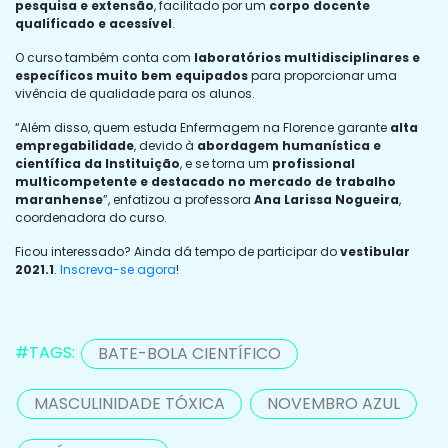
pesquisa e extensão
, facilitado por um
corpo docente
qualificado e acessível
.
O curso também conta com
laboratórios multidisciplinares e
específicos muito bem equipados
para proporcionar uma
vivência de qualidade para os alunos.
“Além disso, quem estuda Enfermagem na Florence garante
alta
empregabilidade
, devido à
abordagem humanística e
científica da Instituição
, e se torna um
profissional
multicompetente e destacado no mercado de trabalho
maranhense
”, enfatizou a professora
Ana Larissa Nogueira
,
coordenadora do curso.
Ficou interessado? Ainda dá tempo de participar do
vestibular
2021.1
.
Inscreva-se agora
!
#TAGS:
BATE-BOLA CIENTÍFICO
MASCULINIDADE TÓXICA
NOVEMBRO AZUL