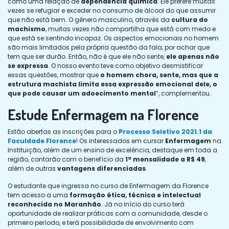
como uma relação de
dependência química
. Ele prefere muitas
vezes se refugiar e exceder no consumo de álcool do que assumir
que não está bem. O gênero masculino, através da
cultura do
machismo
, muitas vezes não compartilha que está com medo e
que está se sentindo incapaz. Os aspectos emocionais no homem
são mais limitados pela própria questão da fala, por achar que
tem que ser durão. Então, não é que ele não sente,
ele apenas não
se expressa
. O nosso evento teve como objetivo desmistificar
essas questões, mostrar que
o homem chora, sente, mas que a
estrutura machista limita essa expressão emocional dele, o
que pode causar um adoecimento mental
”, complementou.
Estude Enfermagem na Florence
Estão abertas as inscrições para o
Processo Seletivo 2021.1 da
Faculdade Florence
! Os interessados em cursar
Enfermagem
na
Instituição, além de um ensino de excelência, destaque em toda a
região, contarão com o benefício da
1ª mensalidade a R$ 49
,
além de outras
vantagens diferenciadas
.
O estudante que ingressa no curso de Enfermagem da Florence
tem acesso a uma
formação ética, técnica e intelectual
reconhecida no Maranhão
. Já no início do curso terá
oportunidade de realizar práticas com a comunidade, desde o
primeiro período, e terá possibilidade de envolvimento com