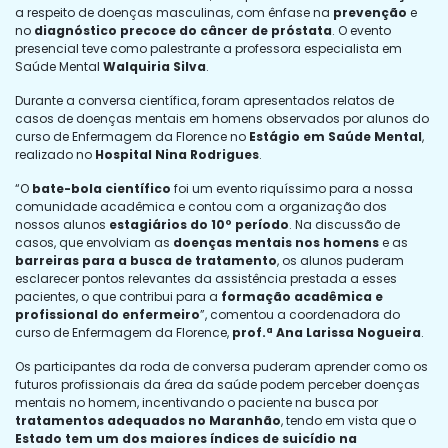
a respeito de doenças masculinas, com ênfase na
prevenção
e
no
diagnóstico precoce do câncer de próstata
. O evento
presencial teve como palestrante a professora especialista em
Saúde Mental
Walquiria Silva
.
Durante a conversa científica, foram apresentados relatos de
casos de doenças mentais em homens observados por alunos do
curso de Enfermagem da Florence no
Estágio em Saúde Mental
,
realizado no
Hospital Nina Rodrigues
.
“O
bate-bola científico
foi um evento riquíssimo para a nossa
comunidade acadêmica e contou com a organização dos
nossos alunos
estagiários do 10º período
. Na discussão de
casos, que envolviam as
doenças mentais nos homens
e as
barreiras para a busca de tratamento
, os alunos puderam
esclarecer pontos relevantes da assistência prestada a esses
pacientes, o que contribui para a
formação acadêmica e
profissional do enfermeiro
”, comentou a coordenadora do
curso de Enfermagem da Florence,
prof.ª Ana Larissa Nogueira
.
Os participantes da roda de conversa puderam aprender como os
futuros profissionais da área da saúde podem perceber doenças
mentais no homem, incentivando o paciente na busca por
tratamentos adequados no Maranhão
, tendo em vista que o
Estado tem um dos maiores índices de suicídio na