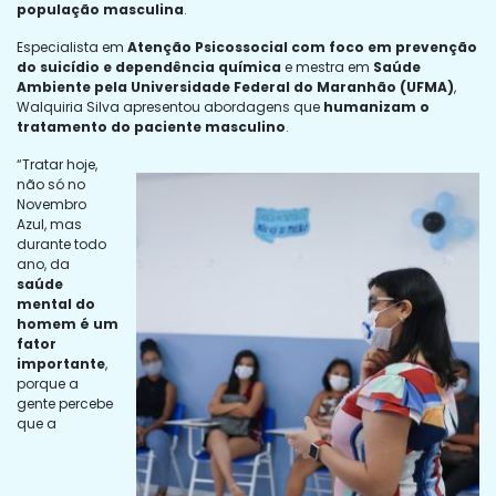
população masculina
.
Especialista em
Atenção Psicossocial com foco em prevenção
do suicídio e dependência química
e mestra em
Saúde
Ambiente pela Universidade Federal do Maranhão (UFMA)
,
Walquiria Silva apresentou abordagens que
humanizam o
tratamento do paciente masculino
.
“Tratar hoje,
não só no
Novembro
Azul, mas
durante todo
ano, da
saúde
mental do
homem é um
fator
importante
,
porque a
gente percebe
que a